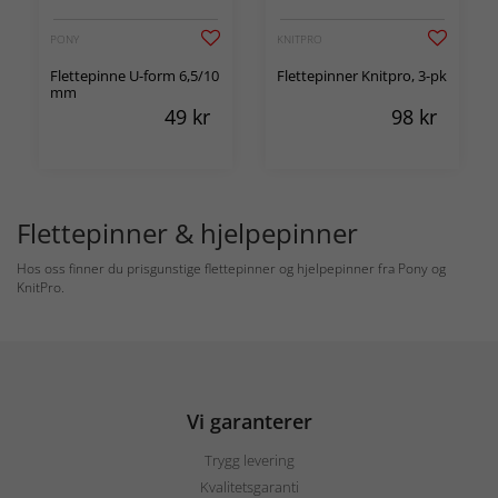
PONY
KNITPRO
Flettepinne U-form 6,5/10
Flettepinner Knitpro, 3-pk
mm
49
kr
98
kr
Flettepinner & hjelpepinner
Hos oss finner du prisgunstige flettepinner og hjelpepinner fra Pony og
KnitPro.
Vi garanterer
Trygg levering
Kvalitetsgaranti