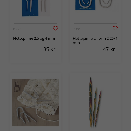
PONY
PONY
Flettepinne 2,5 og 4 mm
Flettepinne U-form 2,25/4
mm
35
kr
47
kr