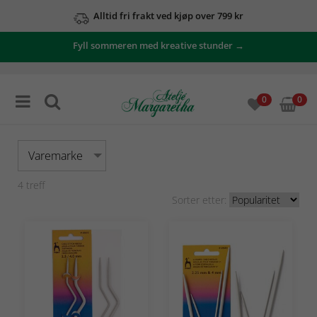
Alltid fri frakt ved kjøp over 799 kr
Fyll sommeren med kreative stunder →
0
0
Varemarke
4
treff
Sorter etter: