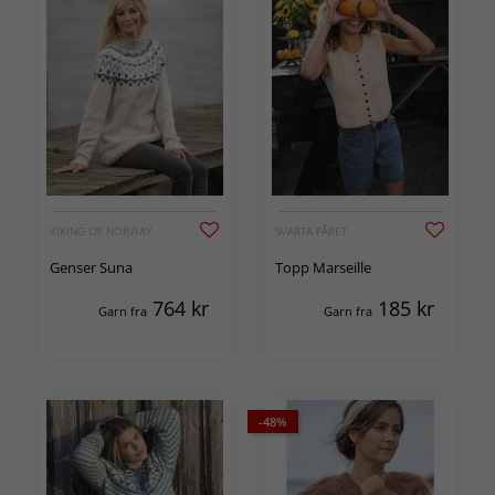
VIKING OF NORWAY
SVARTA FÅRET
Genser Suna
Topp Marseille
764
kr
185
kr
Garn fra
Garn fra
-48%