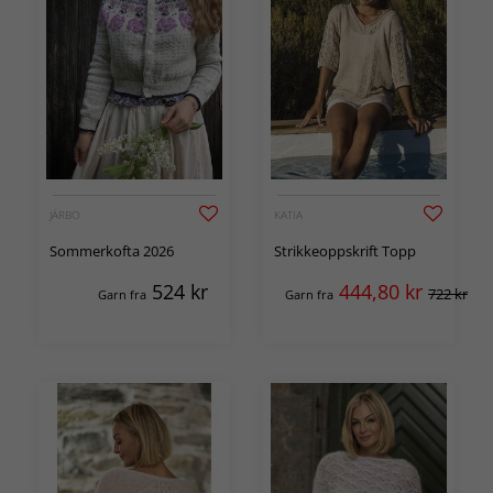
JÄRBO
KATIA
Sommerkofta 2026
Strikkeoppskrift Topp
524
kr
444,80
kr
722 kr
Garn fra
Garn fra