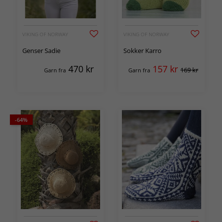
VIKING OF NORWAY
VIKING OF NORWAY
Genser Sadie
Sokker Karro
470
kr
157
kr
169 kr
Garn fra
Garn fra
-64%