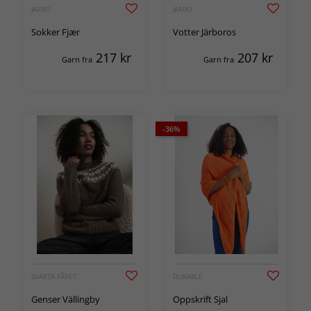
JÄRBO
JÄRBO
Sokker Fjær
Votter Järboros
217
kr
207
kr
Garn fra
Garn fra
-36%
SVARTA FÅRET
DURABLE
Genser Vällingby
Oppskrift Sjal