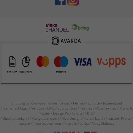
Et utvalg av våre varemerker: Cewec / Permin / Lanarte / Rosenstand
/ Oehlenschläger / Vervaco / DMC / Svarta Fåret / Textiles / MCG Textiles / Marks &
Katten / Design Works Craft / RTO
/ Bucilla / JanLynn / Västgöta Broderi / Rico Design / Riolis / Duftin / Kustom Krafts /
Luca-S / Thea Gouverneur / Krasa & Tvorba / Nova Sloboda