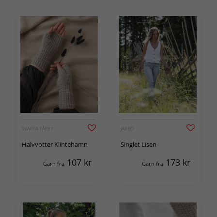
SVARTA FÅRET
JÄRBO
Halvvotter Klintehamn
Singlet Lisen
107
kr
173
kr
Garn fra
Garn fra