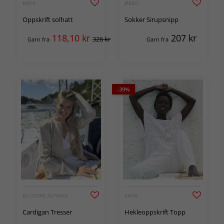
KATIA
JÄRBO
Oppskrift solhatt
Sokker Sirupsnipp
118,10
kr
207
kr
326 kr
Garn fra
Garn fra
-39%
DU STORE ALPAKKA
KATIA
Cardigan Tresser
Hekleoppskrift Topp