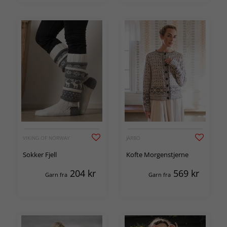
VIKING OF NORWAY
JÄRBO
Sokker Fjell
Kofte Morgenstjerne
204
kr
569
kr
Garn fra
Garn fra