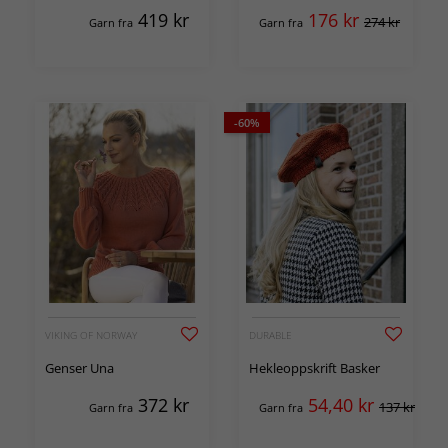
419
kr
176
kr
274 kr
Garn fra
Garn fra
-60%
VIKING OF NORWAY
DURABLE
Genser Una
Hekleoppskrift Basker
372
kr
54,40
kr
137 kr
Garn fra
Garn fra