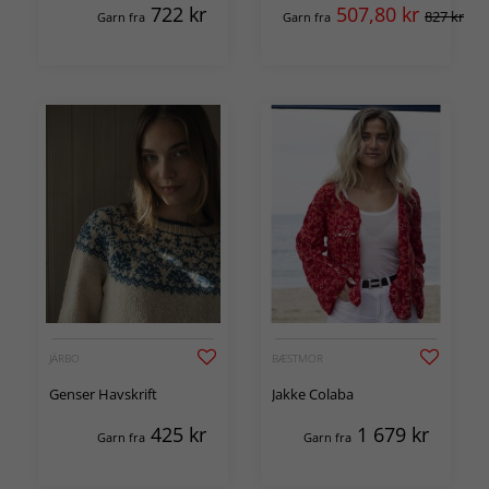
722
kr
507,80
kr
827 kr
Garn fra
Garn fra
JÄRBO
BÆSTMOR
Genser Havskrift
Jakke Colaba
425
kr
1 679
kr
Garn fra
Garn fra