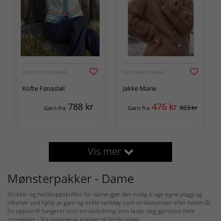
VIKING OF NORWAY
NORTHERN YARNS
Kofte Fanastøl
Jakke Marie
788
kr
476
kr
923 kr
Garn fra
Garn fra
Vis mer
Mønsterpakker - Dame
Strikke- og hekleoppskrifter for dame gjør det mulig å lage egne plagg og
tilbehør ved hjelp av garn og enkle verktøy som strikkepinner eller heklenål.
En oppskrift fungerer som en veiledning som leder deg gjennom hele
prosjektet – fra opplegg av masker til ferdig plagg.