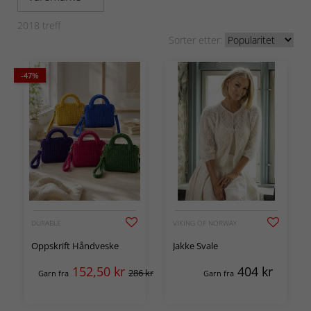
2018
treff
Sorter etter:
-47%
DURABLE
VIKING OF NORWAY
Oppskrift Håndveske
Jakke Svale
152,50
kr
404
kr
286 kr
Garn fra
Garn fra