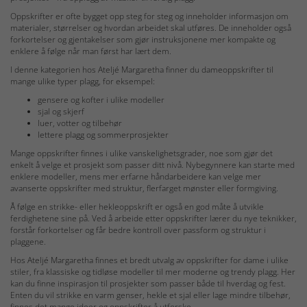
Oppskrifter er ofte bygget opp steg for steg og inneholder informasjon om
materialer, størrelser og hvordan arbeidet skal utføres. De inneholder også
forkortelser og gjentakelser som gjør instruksjonene mer kompakte og
enklere å følge når man først har lært dem.
I denne kategorien hos Ateljé Margaretha finner du dameoppskrifter til
mange ulike typer plagg, for eksempel:
gensere og kofter i ulike modeller
sjal og skjerf
luer, votter og tilbehør
lettere plagg og sommerprosjekter
Mange oppskrifter finnes i ulike vanskelighetsgrader, noe som gjør det
enkelt å velge et prosjekt som passer ditt nivå. Nybegynnere kan starte med
enklere modeller, mens mer erfarne håndarbeidere kan velge mer
avanserte oppskrifter med struktur, flerfarget mønster eller formgiving.
Å følge en strikke- eller hekleoppskrift er også en god måte å utvikle
ferdighetene sine på. Ved å arbeide etter oppskrifter lærer du nye teknikker,
forstår forkortelser og får bedre kontroll over passform og struktur i
plaggene.
Hos Ateljé Margaretha finnes et bredt utvalg av oppskrifter for dame i ulike
stiler, fra klassiske og tidløse modeller til mer moderne og trendy plagg. Her
kan du finne inspirasjon til prosjekter som passer både til hverdag og fest.
Enten du vil strikke en varm genser, hekle et sjal eller lage mindre tilbehør,
finnes det mange ideer og oppskrifter å utforske.