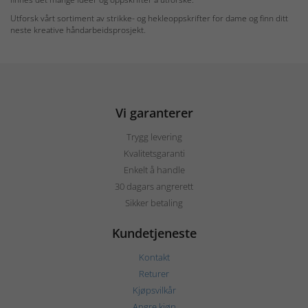
Utforsk vårt sortiment av strikke- og hekleoppskrifter for dame og finn ditt
neste kreative håndarbeidsprosjekt.
Vi garanterer
Trygg levering
Kvalitetsgaranti
Enkelt å handle
30 dagars angrerett
Sikker betaling
Kundetjeneste
Kontakt
Returer
Kjøpsvilkår
Angre kjøp