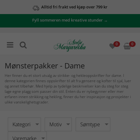
Alltid fri frakt ved kjøp over 799 kr
Se våre tilbud her
Fyll sommeren med kreative stunder →
0
0
Mønsterpakker - Dame
Her finner du et stort utvalg av strikke- og hekleoppskrifter for dame. I
denne kategorien finnes oppskrifter til alt fra gensere og kofter til sjal, luer
og annet tilbehør. Med hjelp av tydelige beskrivelser kan du steg for steg
lage egne plagg som passer din stil. Enten du er nybegynner eller mer
erfaren innen strikking og hekling, finner du her inspirasjon og prosjekter i
ulike vanskelighetsgrader.
Kategori
Motiv
Sømtype
Varemarke