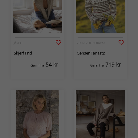
JÄRBO
VIKING OF NORWAY
Skjerf Frid
Genser Fanastøl
54
kr
719
kr
Garn fra
Garn fra