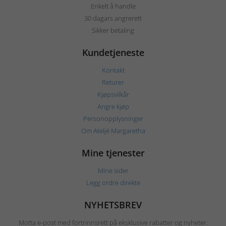
Enkelt å handle
30 dagars angrerett
Sikker betaling
Kundetjeneste
Kontakt
Returer
Kjøpsvilkår
Angre kjøp
Personopplysninger
Om Ateljé Margaretha
Mine tjenester
Mine sider
Legg ordre direkte
NYHETSBREV
Motta e-post med fortrinnsrett på eksklusive rabatter og nyheter.