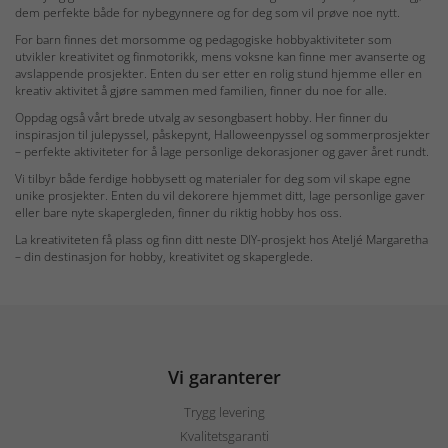
dem perfekte både for nybegynnere og for deg som vil prøve noe nytt.
For barn finnes det morsomme og pedagogiske hobbyaktiviteter som
utvikler kreativitet og finmotorikk, mens voksne kan finne mer avanserte og
avslappende prosjekter. Enten du ser etter en rolig stund hjemme eller en
kreativ aktivitet å gjøre sammen med familien, finner du noe for alle.
Oppdag også vårt brede utvalg av sesongbasert hobby. Her finner du
inspirasjon til julepyssel, påskepynt, Halloweenpyssel og sommerprosjekter
– perfekte aktiviteter for å lage personlige dekorasjoner og gaver året rundt.
Vi tilbyr både ferdige hobbysett og materialer for deg som vil skape egne
unike prosjekter. Enten du vil dekorere hjemmet ditt, lage personlige gaver
eller bare nyte skapergleden, finner du riktig hobby hos oss.
La kreativiteten få plass og finn ditt neste DIY-prosjekt hos Ateljé Margaretha
– din destinasjon for hobby, kreativitet og skaperglede.
Vi garanterer
Trygg levering
Kvalitetsgaranti