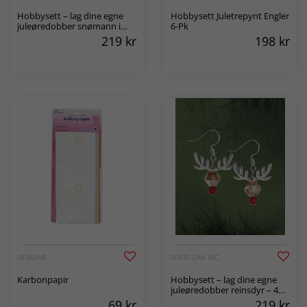
Hobbysett – lag dine egne
Hobbysett Juletrepynt Engler
juleøredobber snømann i
6-Pk
perler – 4 par
219
kr
198
kr
HEMLINE
SOLID OAK INC.
Karbonpapir
Hobbysett – lag dine egne
juleøredobber reinsdyr – 4
par
69
kr
219
kr