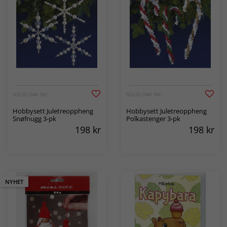
SOLID OAK INC.
SOLID OAK INC.
Hobbysett Juletreoppheng
Hobbysett Juletreoppheng
Snøfnugg 3-pk
Polkastenger 3-pk
198
kr
198
kr
NYHET