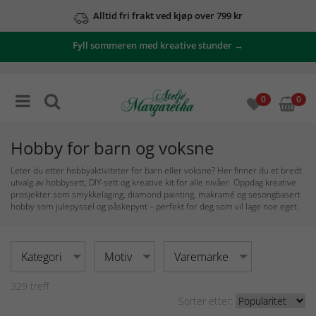
Se våre tilbud her
Fyll sommeren med kreative stunder →
0
0
Hobby for barn og voksne
Leter du etter hobbyaktiviteter for barn eller voksne? Her finner du et bredt
utvalg av hobbysett, DIY-sett og kreative kit for alle nivåer. Oppdag kreative
prosjekter som smykkelaging, diamond painting, makramé og sesongbasert
hobby som julepyssel og påskepynt – perfekt for deg som vil lage noe eget.
Kategori
Motiv
Varemarke
329
treff
Sorter etter: