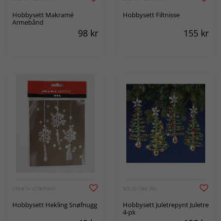
Hobbysett Makramé
Hobbysett Filtnisse
Armebånd
98
kr
155
kr
CREATIV COMPANY
SOLID OAK INC.
Hobbysett Hekling Snøfnugg
Hobbysett Juletrepynt Juletre
4-pk