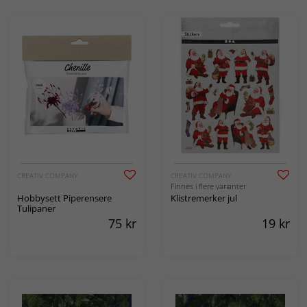
CREATIV COMPANY
CREATIV COMPANY
Finnes i flere varianter
Hobbysett Piperensere
Klistremerker jul
Tulipaner
75
kr
19
kr