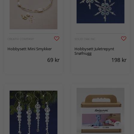
CREATIV COMPANY
SOLID OAK INC.
Hobbysett Mini Smykker
Hobbysett Juletrepynt
Snøfnugg
69
kr
198
kr