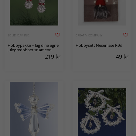
SOLID OAK INC.
CREATIV COMPANY
Hobbypakke – lag dine egne
Hobbysett Nesenisse Rød
juleøredobber snømenn
med strass – 4 par
219
kr
49
kr