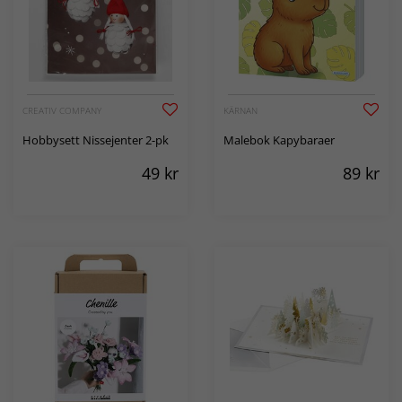
CREATIV COMPANY
KÄRNAN
Hobbysett Nissejenter 2-pk
Malebok Kapybaraer
49
kr
89
kr