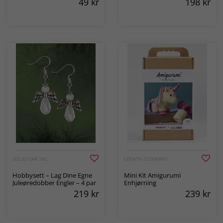
49
kr
198
kr
SOLID OAK INC.
CREATIV COMPANY
Hobbysett – Lag Dine Egne
Mini Kit Amigurumi
Juleøredobber Engler – 4 par
Enhjørning
219
kr
239
kr