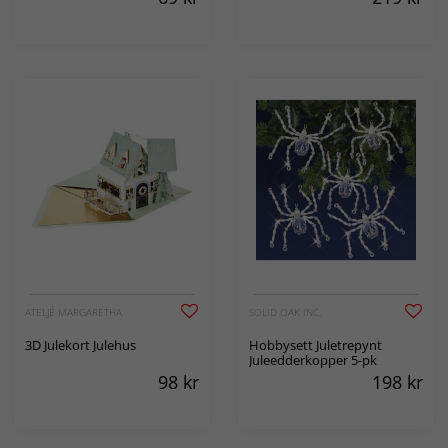
ATELJÉ MARGARETHA
SOLID OAK INC.
3D Julekort Julehus
Hobbysett Juletrepynt
Juleedderkopper 5-pk
98
kr
198
kr