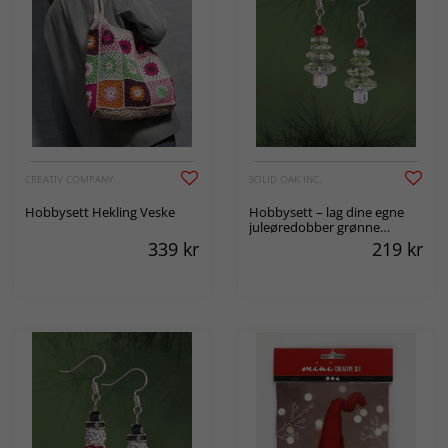
CREATIV COMPANY
SOLID OAK INC.
Hobbysett Hekling Veske
Hobbysett – lag dine egne
juleøredobber grønne
juletrær – par
339
kr
219
kr