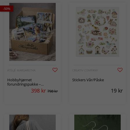
-50%
ATELJÉ MARGARETHA
CREATIV COMPANY
Hobbyhjørnet
Stickers Vår/Påske
forundringspakke –
Blandede hobbypakker til
398
kr
19
kr
798 kr
ekstra god pris