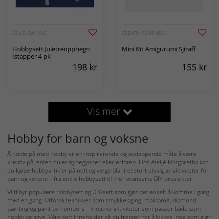
SOLID OAK INC.
CREATIV COMPANY
Hobbysett Juletreopphegn
Mini Kit Amigurumi Sjiraff
Istapper 4-pk
198
kr
155
kr
Vis mer
Hobby for barn og voksne
Å holde på med hobby er en inspirerende og avslappende måte å være
kreativ på, enten du er nybegynner eller erfaren. Hos Ateljé Margaretha kan
du kjøpe hobbyartikler på nett og velge blant et stort utvalg av aktiviteter for
barn og voksne – fra enkle hobbysett til mer avanserte DIY-prosjekter.
Vi tilbyr populære hobbysett og DIY-sett som gjør det enkelt å komme i gang
med en gang. Utforsk teknikker som smykkelaging, makramé, diamond
painting og paint by numbers – kreative aktiviteter som passer både som
hobby og gave. Våre sett inneholder alt du trenger for å lykkes, noe som gjør