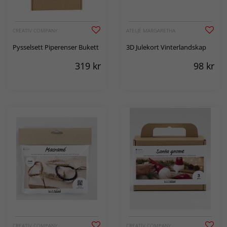
CREATIV COMPANY
ATELJÉ MARGARETHA
Pysselsett Piperenser Bukett
3D Julekort Vinterlandskap
319
kr
98
kr
CREATIV COMPANY
CREATIV COMPANY