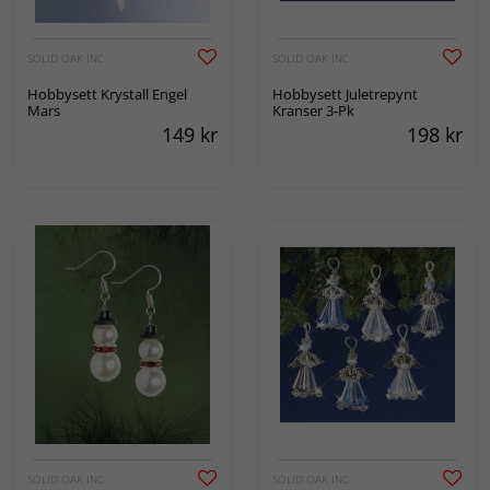
SOLID OAK INC.
SOLID OAK INC.
Hobbysett Krystall Engel
Hobbysett Juletrepynt
Mars
Kranser 3-Pk
149
kr
198
kr
SOLID OAK INC.
SOLID OAK INC.