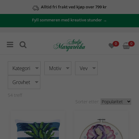
Alltid fri frakt ved kjøp over 799 kr
Se våre tilbud her
Fyll sommeren med kreative stunder →
0
0
Kategori
Motiv
Vev
Grovhet
54
treff
Sorter etter: