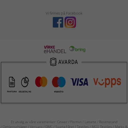
Vi finnes på Facebook
Et utvalg av våre varemerker: Cewec / Permin / Lanarte / Rosenstand
/ Oehlenschläger / Vervaco / DMC / Svarta Fåret / Textiles / MCG Textiles / Marks &