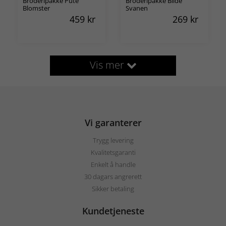
Broderipakke Pute
Broderipakke Bilde
Blomster
Svanen
459
kr
269
kr
Vis mer
Vi garanterer
Trygg levering
Kvalitetsgaranti
Enkelt å handle
30 dagars angrerett
Sikker betaling
Kundetjeneste