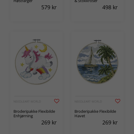
Høstfarger
& Stokkroser
579
kr
498
kr
NEEDLEART WORLD
NEEDLEART WORLD
Broderipakke Flexibilde
Broderipakke Flexibilde
Enhjørning
Havet
269
kr
269
kr