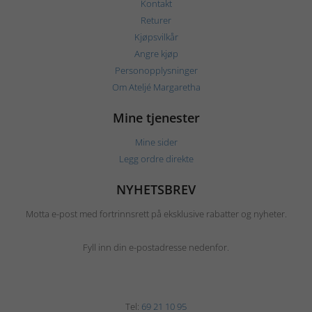
Kontakt
Returer
Kjøpsvilkår
Angre kjøp
Personopplysninger
Om Ateljé Margaretha
Mine tjenester
Mine sider
Legg ordre direkte
NYHETSBREV
Motta e-post med fortrinnsrett på eksklusive rabatter og nyheter.
Fyll inn din e-postadresse nedenfor.
Tel:
69 21 10 95