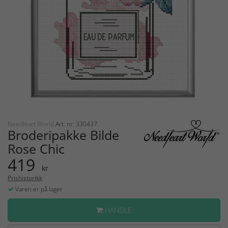
Needleart World
Art. nr: 330437
Broderipakke Bilde
Rose Chic
419
kr
Prishistorikk
Varen er på lager
HANDLE