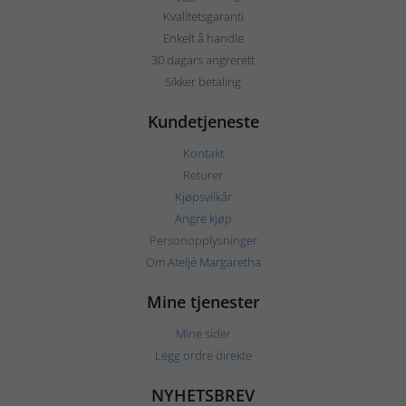
Kvalitetsgaranti
Enkelt å handle
30 dagars angrerett
Sikker betaling
Kundetjeneste
Kontakt
Returer
Kjøpsvilkår
Angre kjøp
Personopplysninger
Om Ateljé Margaretha
Mine tjenester
Mine sider
Legg ordre direkte
NYHETSBREV