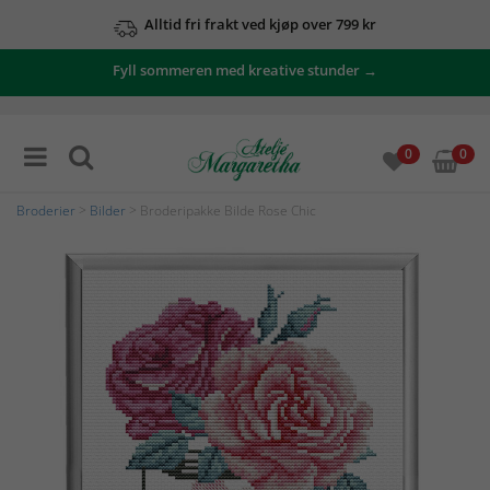
Alltid fri frakt ved kjøp over 799 kr
Fyll sommeren med kreative stunder →
0
0
Broderier
>
Bilder
> Broderipakke Bilde Rose Chic