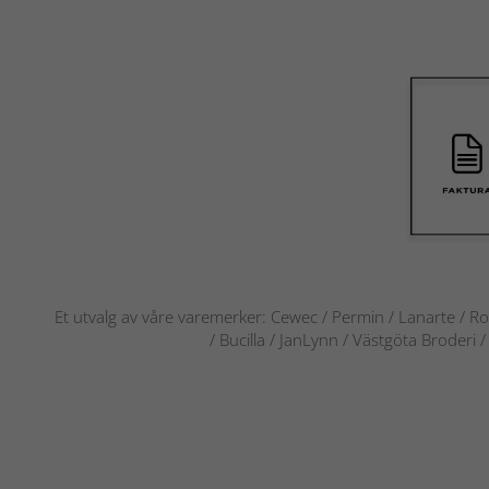
Et utvalg av våre varemerker: Cewec / Permin / Lanarte / Ro
/ Bucilla / JanLynn / Västgöta Broderi