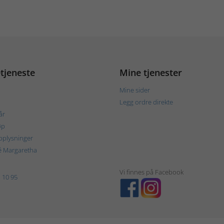
tjeneste
Mine tjenester
Mine sider
Legg ordre direkte
år
øp
plysninger
é Margaretha
Vi finnes på Facebook
 10 95