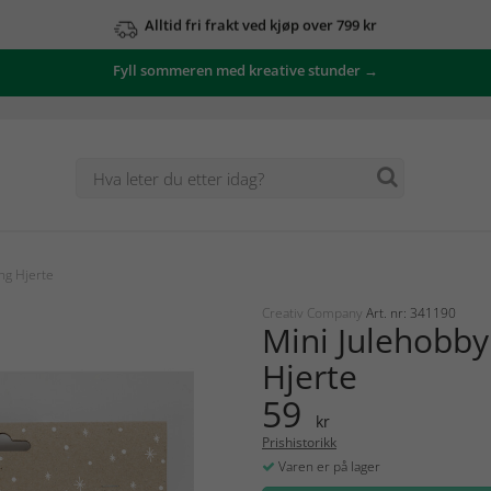
Alltid fri frakt ved kjøp over 799 kr
Fyll sommeren med kreative stunder →
ng Hjerte
Creativ Company
Art. nr: 341190
Mini Julehobby
Hjerte
59
kr
Prishistorikk
Varen er på lager