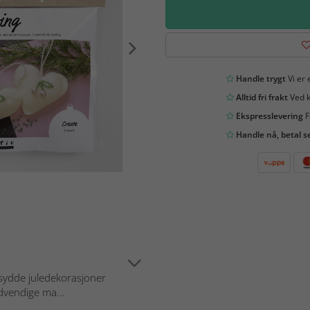
Handle trygt
Vi er 
Alltid fri frakt
Ved k
Ekspresslevering
F
Handle nå, betal s
sydde juledekorasjoner
ødvendige ma...