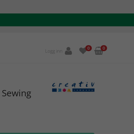
0
0
Logg inn
 Sewing