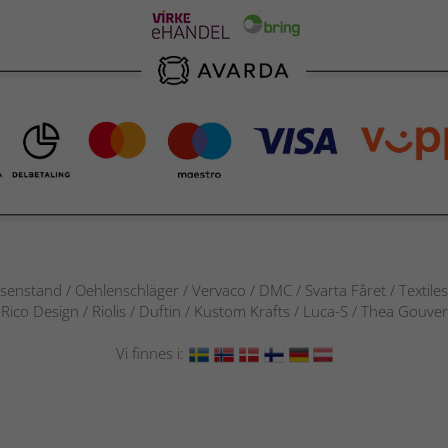
senstand / Oehlenschläger / Vervaco / DMC / Svarta Fåret / Textile
 / Rico Design / Riolis / Duftin / Kustom Krafts / Luca-S / Thea Gou
Vi finnes i: