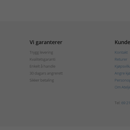
Vi garanterer
Kunde
Trygg levering
Kontakt
Kvalitetsgaranti
Returer
Enkelt å handle
Kjøpsvilk
30 dagars angrerett
Angre kj
Sikker betaling
Personop
Om Atelj
Tel:
69 21