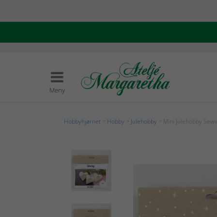
Meny
Hobbyhjørnet
>
Hobby
>
Julehobby
> Mini Julehobby Sewi