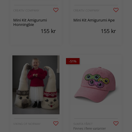
CREATIV COMPANY
CREATIV COMPANY
Mini Kit Amigurumi
Mini Kit Amigurumi Ape
Honningbie
155
kr
155
kr
-51%
VIKING OF NORWAY
SVARTA FÅRET
Finnes i flere varianter