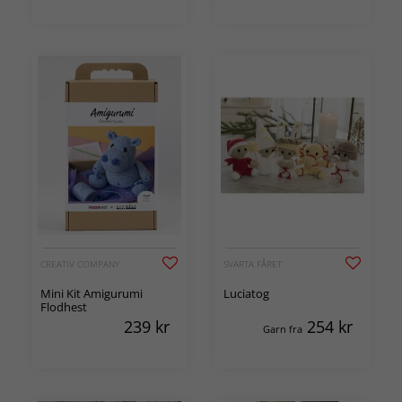
CREATIV COMPANY
SVARTA FÅRET
Mini Kit Amigurumi
Luciatog
Flodhest
239
kr
254
kr
Garn fra