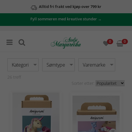
Alltid fri frakt ved kjøp over 799 kr
Fyll sommeren med kreative stunder →
0
0
Kategori
Sømtype
Varemarke
26
treff
Sorter etter: