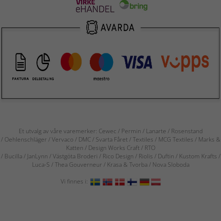
Et utvalg av våre varemerker: Cewec / Permin / Lanarte / Rosenstand
/ Oehlenschläger / Vervaco / DMC / Svarta Fåret / Textiles / MCG Textiles / Marks &
Katten / Design Works Craft / RTO
/ Bucilla / JanLynn / Västgöta Broderi / Rico Design / Riolis / Duftin / Kustom Krafts /
Luca-S / Thea Gouverneur / Krasa & Tvorba / Nova Sloboda
Vi finnes i: