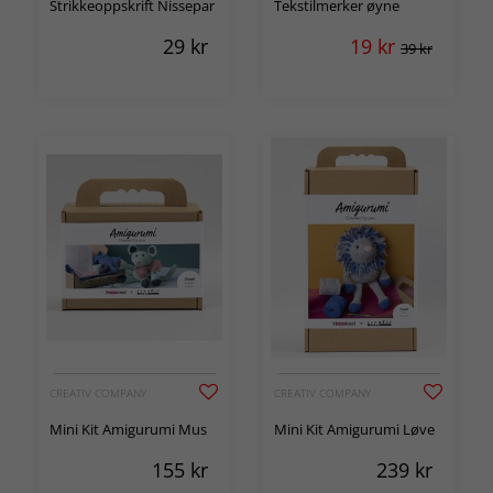
Strikkeoppskrift Nissepar
Tekstilmerker øyne
29
kr
19
kr
39 kr
CREATIV COMPANY
CREATIV COMPANY
Mini Kit Amigurumi Mus
Mini Kit Amigurumi Løve
155
kr
239
kr