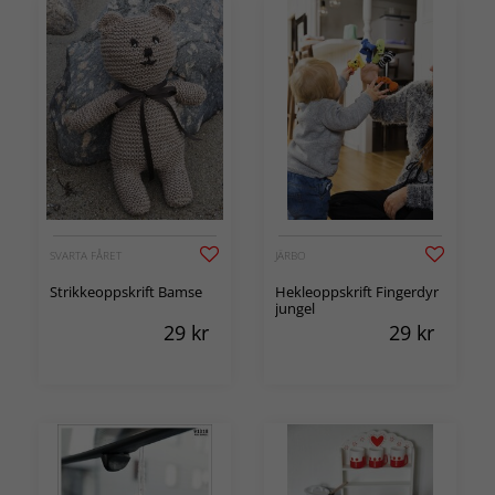
SVARTA FÅRET
JÄRBO
Strikkeoppskrift Bamse
Hekleoppskrift Fingerdyr
jungel
29
kr
29
kr