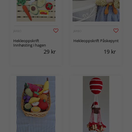
JÄRBO
JÄRBO
Hekleoppskrift
Hekleoppskrift Påskepynt
Innhøsting i hagen
29
kr
19
kr