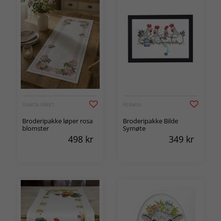
SVARTA FÅRET
PERMIN
Broderipakke løper rosa
Broderipakke Bilde
blomster
Symøte
498
kr
349
kr