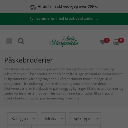
Se våre tilbud her
Fyll sommeren med kreative stunder →
0
0
Påskebroderier
Her finner du inspirerende påskebroderier og broderisett med vår- og
påskemotiver. Påskebroderier er en fin måte å lage personlige dekorasjoner
til hjemmet før våren og høytiden. I vårt sortiment finnes mange ulike
prosjekter – fra duker og løpere til bilder og små dekorative detaljer.
Motivene varierer fra klassiske påskeegg og kyllinger til blomster, kaniner og
andre vårinspirerte motiver. Her kan du finne inspirasjon til et kreativt
håndarbeid som sprer påskestemning i hjemmet.
Kategori
Motiv
Sømtype