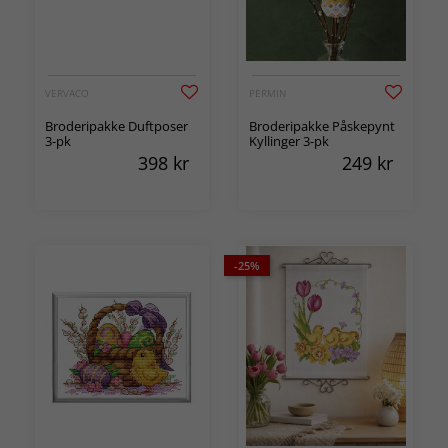
VERVACO
PERMIN
Broderipakke Duftposer
Broderipakke Påskepynt
3-pk
Kyllinger 3-pk
398
kr
249
kr
-25%