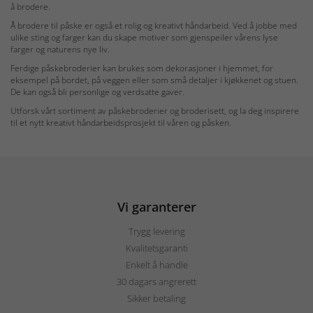
å brodere.
Å brodere til påske er også et rolig og kreativt håndarbeid. Ved å jobbe med
ulike sting og farger kan du skape motiver som gjenspeiler vårens lyse
farger og naturens nye liv.
Ferdige påskebroderier kan brukes som dekorasjoner i hjemmet, for
eksempel på bordet, på veggen eller som små detaljer i kjøkkenet og stuen.
De kan også bli personlige og verdsatte gaver.
Utforsk vårt sortiment av påskebroderier og broderisett, og la deg inspirere
til et nytt kreativt håndarbeidsprosjekt til våren og påsken.
Vi garanterer
Trygg levering
Kvalitetsgaranti
Enkelt å handle
30 dagars angrerett
Sikker betaling