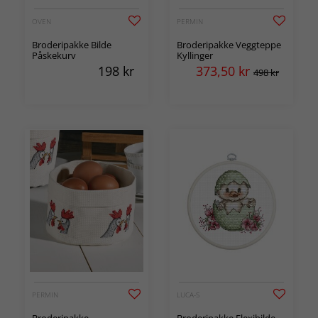
OVEN
PERMIN
Broderipakke Bilde
Broderipakke Veggteppe
Påskekurv
Kyllinger
198
kr
373,50
kr
498 kr
PERMIN
LUCA-S