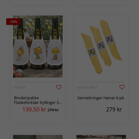
-50%
PERMIN
SVARTA FÅRET
Broderipakke
Serviettringer Høner 6-pk
Flaskeforklær Kyllinger 3-
pk
139,50
kr
279
kr
279 kr