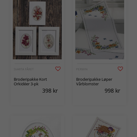
SVARTA FÅRET
PERMIN
Broderipakke Kort
Broderipakke Løper
Orkidéer 3-pk
Vårblomster
398
kr
998
kr