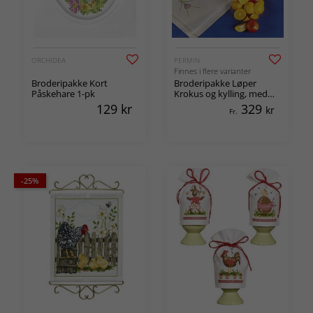
ORCHIDEA
PERMIN
Finnes i flere varianter
Broderipakke Kort
Broderipakke Løper
Påskehare 1-pk
Krokus og kylling, med
eller uten garn
129
kr
329
kr
Fr.
-25%