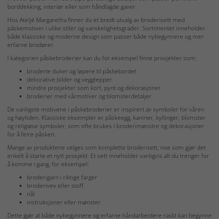
borddekking, interiør eller som håndlagde gaver.
Hos Ateljé Margaretha finner du et bredt utvalg av broderisett med
påskemotiver i ulike stiler og vanskelighetsgrader. Sortimentet inneholder
både klassiske og moderne design som passer både nybegynnere og mer
erfarne brodører.
I kategorien påskebroderier kan du for eksempel finne prosjekter som:
broderte duker og løpere til påskebordet
dekorative bilder og veggtepper
mindre prosjekter som kort, pynt og dekorasjoner
broderier med vårmotiver og blomsterdetaljer
De vanligste motivene i påskebroderier er inspirert av symboler for våren
og høytiden. Klassiske eksempler er påskeegg, kaniner, kyllinger, blomster
og religiøse symboler, som ofte brukes i broderimønstre og dekorasjoner
for å feire påsken.
Mange av produktene selges som komplette broderisett, noe som gjør det
enkelt å starte et nytt prosjekt. Et sett inneholder vanligvis alt du trenger for
å komme i gang, for eksempel:
broderigarn i riktige farger
broderivev eller stoff
nål
instruksjoner eller mønster
Dette gjør at både nybegynnere og erfarne håndarbeidere raskt kan begynne