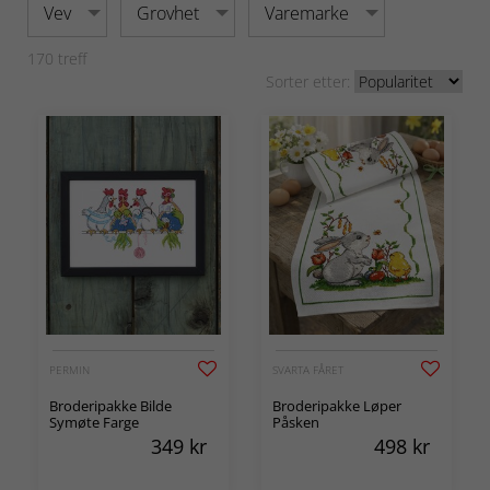
Vev
Grovhet
Varemarke
170
treff
Sorter etter:
PERMIN
SVARTA FÅRET
Broderipakke Bilde
Broderipakke Løper
Symøte Farge
Påsken
349
kr
498
kr