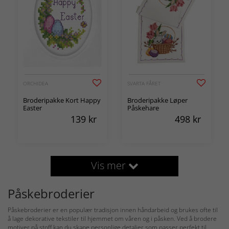
ORCHIDEA
SVARTA FÅRET
Broderipakke Kort Happy
Broderipakke Løper
Easter
Påskehare
139
kr
498
kr
Vis mer
Påskebroderier
Påskebroderier er en populær tradisjon innen håndarbeid og brukes ofte til
å lage dekorative tekstiler til hjemmet om våren og i påsken. Ved å brodere
motiver på stoff kan du skape personlige detaljer som passer perfekt til