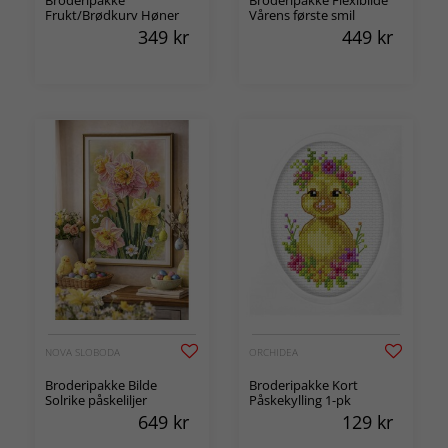
Broderipakke
Broderipakke Flexibilde
Frukt/Brødkurv Høner
Vårens første smil
349
kr
449
kr
NOVA SLOBODA
ORCHIDEA
Broderipakke Bilde
Broderipakke Kort
Solrike påskeliljer
Påskekylling 1-pk
649
kr
129
kr