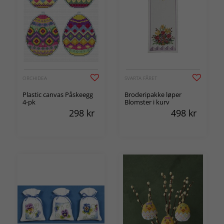
ORCHIDEA
SVARTA FÅRET
Plastic canvas Påskeegg
Broderipakke løper
4-pk
Blomster i kurv
298
kr
498
kr