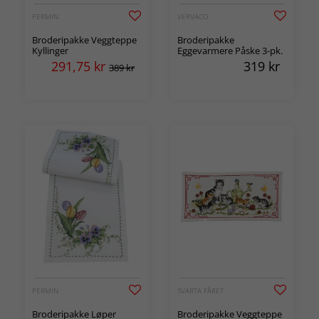
PERMIN
VERVACO
Broderipakke Veggteppe
Broderipakke
Kyllinger
Eggevarmere Påske 3-pk.
291,75
kr
319
kr
389 kr
PERMIN
SVARTA FÅRET
Broderipakke Løper
Broderipakke Veggteppe