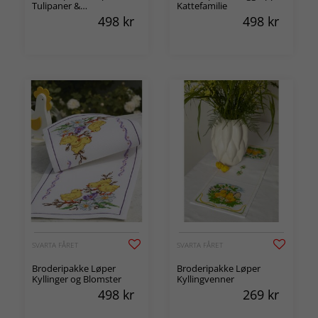
Tulipaner &
Kattefamilie
stemorsblomster
498
kr
498
kr
SVARTA FÅRET
SVARTA FÅRET
Broderipakke Løper
Broderipakke Løper
Kyllinger og Blomster
Kyllingvenner
498
kr
269
kr