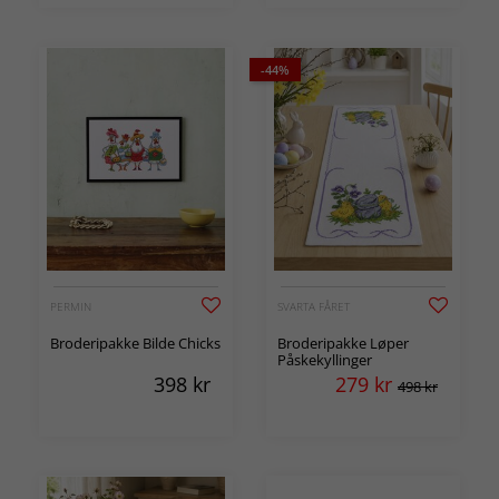
-44%
PERMIN
SVARTA FÅRET
Broderipakke Bilde Chicks
Broderipakke Løper
Påskekyllinger
398
kr
279
kr
498 kr