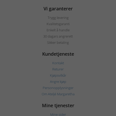
Vi garanterer
Trygg levering
Kvalitetsgaranti
Enkelt å handle
30 dagars angrerett
Sikker betaling
Kundetjeneste
Kontakt
Returer
Kjøpsvilkår
Angre kjøp
Personopplysninger
Om Ateljé Margaretha
Mine tjenester
Mine sider