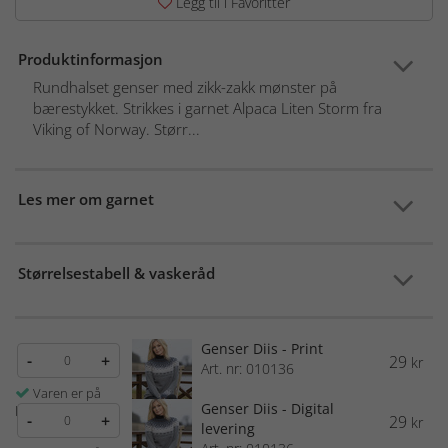
Legg til i Favoritter
Produktinformasjon
Rundhalset genser med zikk-zakk mønster på
bærestykket. Strikkes i garnet Alpaca Liten Storm fra
Viking of Norway. Størr...
Les mer om garnet
Størrelsestabell & vaskeråd
Genser Diis - Print
-
+
29
kr
Art. nr: 010136
Varen er på
Genser Diis - Digital
lager
-
+
29
kr
levering