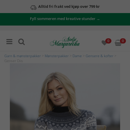
Alltid fri frakt ved kjøp over 799 kr
Fyll sommeren med kreative stunder →
0
0
Garn & mønsterpakker
>
Mønsterpakker
>
Dame
>
Gensere & kofter
>
Genser Diis