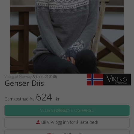
Viking of Norway
Art. nr: 010136
Genser Diis
624
Garnkostnad fra
kr
VELG STØRRELSE OG FARGE
Bli VIP/logg inn for å laste ned!