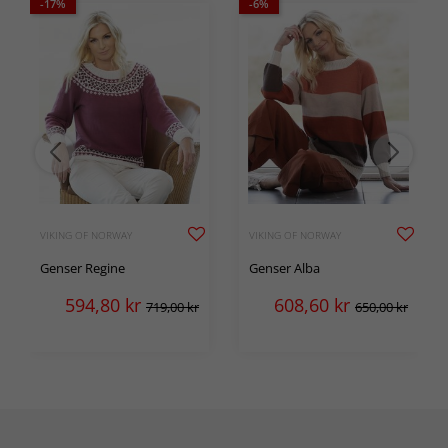
-17%
-6%
VIKING OF NORWAY
VIKING OF NORWAY
Genser Regine
Genser Alba
594,80
kr
608,60
kr
719,00 kr
650,00 kr