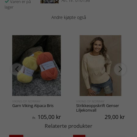
Art. nr: 010136
Varen er på
lager
Andre kjøpte også
VIKING OF NORWAY
VIKING OF NORWAY
Garn Viking Alpaca Bris
Strikkeoppskrift Genser
Liljekonvall
105,00
kr
29,00
kr
Fr.
Relaterte produkter