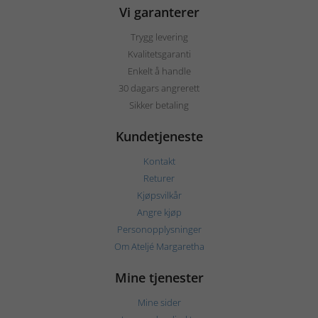
Vi garanterer
Trygg levering
Kvalitetsgaranti
Enkelt å handle
30 dagars angrerett
Sikker betaling
Kundetjeneste
Kontakt
Returer
Kjøpsvilkår
Angre kjøp
Personopplysninger
Om Ateljé Margaretha
Mine tjenester
Mine sider