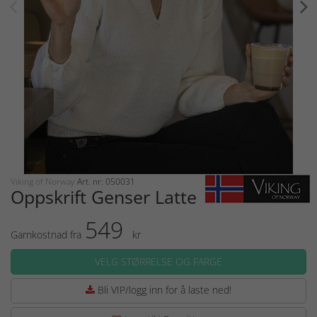
Viking of Norway
Art. nr: 050031
Oppskrift Genser Latte
549
Garnkostnad fra
kr
VELG STØRRELSE OG FARGE
Bli VIP/logg inn for å laste ned!