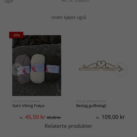
Art. nr: 050031
lager
Andre kjøpte også
-30%
VIKING OF NORWAY
ATELJÉ MARGARETHA
Garn Viking Frøya
Beslag gullbelagt
45,50
kr
109,00
kr
65,00 kr
Fr.
Fr.
Relaterte produkter