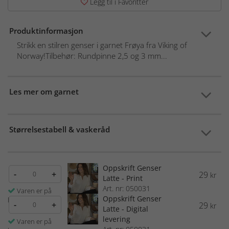
Legg til i Favoritter
Produktinformasjon
Strikk en stilren genser i garnet Frøya fra Viking of
Norway!Tilbehør: Rundpinne 2,5 og 3 mm...
Les mer om garnet
Størrelsestabell & vaskeråd
Oppskrift Genser
-
+
29
kr
Latte - Print
Art. nr: 050031
Varen er på
Oppskrift Genser
lager
-
+
29
kr
Latte - Digital
levering
Varen er på