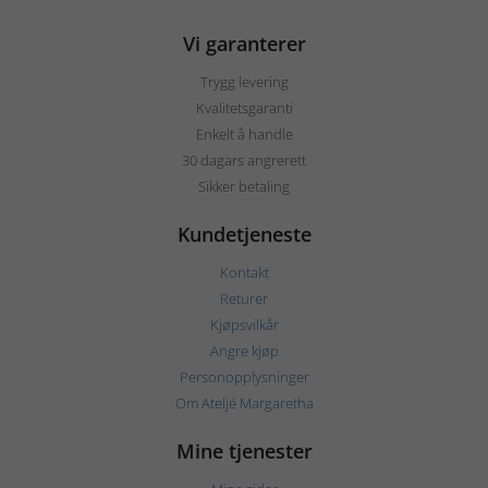
Vi garanterer
Trygg levering
Kvalitetsgaranti
Enkelt å handle
30 dagars angrerett
Sikker betaling
Kundetjeneste
Kontakt
Returer
Kjøpsvilkår
Angre kjøp
Personopplysninger
Om Ateljé Margaretha
Mine tjenester