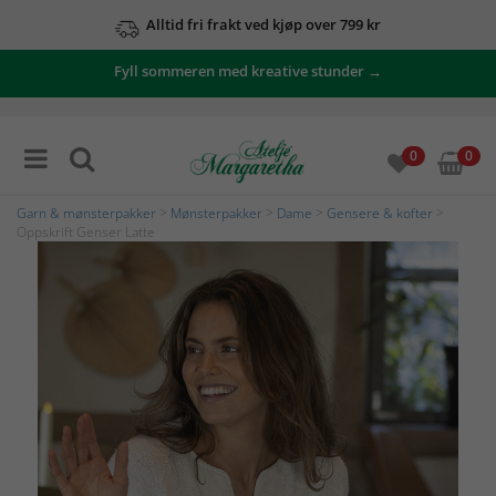
Alltid fri frakt ved kjøp over 799 kr
Fyll sommeren med kreative stunder →
0
0
Garn & mønsterpakker
>
Mønsterpakker
>
Dame
>
Gensere & kofter
>
Oppskrift Genser Latte