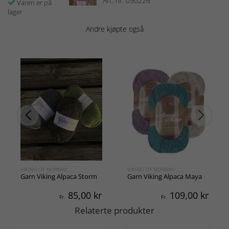
Art. nr: 050226
Varen er på
lager
Andre kjøpte også
VIKING OF NORWAY
VIKING OF NORWAY
Garn Viking Alpaca Storm
Garn Viking Alpaca Maya
85,00
kr
109,00
kr
Fr.
Fr.
Relaterte produkter