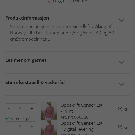
Legg til i Favoritter
Produktinformasjon
Strikk en herlig genser i garnet Kid Silk fra Viking of
Norway.Tilbehør: Rundpinne 4,5 og 5mm, 40 og 80
cmStrømpepinner ...
Les mer om garnet
Størrelsestabell & vaskeråd
Oppskrift Genser Lot
-
+
29
kr
- Print
Art. nr: 050226
Varen er på
Oppskrift Genser Lot
lager
-
+
29
kr
- Digital levering