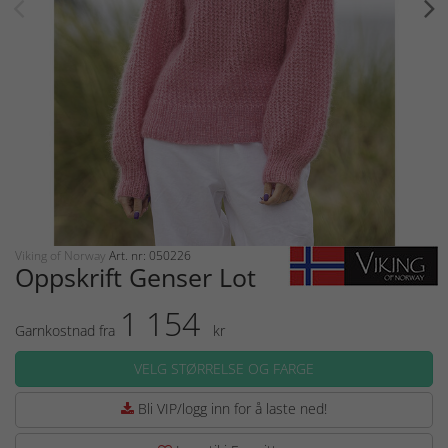
Viking of Norway
Art. nr: 050226
Oppskrift Genser Lot
1 154
Garnkostnad fra
kr
VELG STØRRELSE OG FARGE
Bli VIP/logg inn for å laste ned!