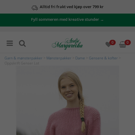
Alltid fri frakt ved kjøp over 799 kr
Fyll sommeren med kreative stunder →
0
0
Garn & mønsterpakker
>
Mønsterpakker
>
Dame
>
Gensere & kofter
>
Oppskrift Genser Lot