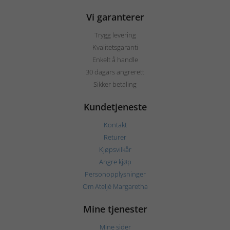
Vi garanterer
Trygg levering
Kvalitetsgaranti
Enkelt å handle
30 dagars angrerett
Sikker betaling
Kundetjeneste
Kontakt
Returer
Kjøpsvilkår
Angre kjøp
Personopplysninger
Om Ateljé Margaretha
Mine tjenester
Mine sider