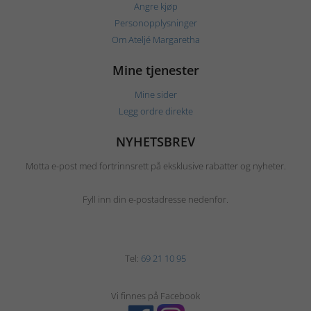
Angre kjøp
Personopplysninger
Om Ateljé Margaretha
Mine tjenester
Mine sider
Legg ordre direkte
NYHETSBREV
Motta e-post med fortrinnsrett på eksklusive rabatter og nyheter.
Fyll inn din e-postadresse nedenfor.
Tel:
69 21 10 95
Vi finnes på Facebook