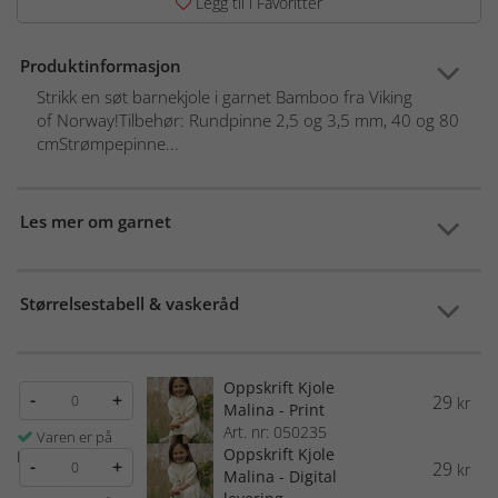
Legg til i Favoritter
Produktinformasjon
Strikk en søt barnekjole i garnet Bamboo fra Viking
of Norway!Tilbehør: Rundpinne 2,5 og 3,5 mm, 40 og 80
cmStrømpepinne...
Les mer om garnet
Størrelsestabell & vaskeråd
Oppskrift Kjole
-
+
29
kr
Malina - Print
Art. nr: 050235
Varen er på
Oppskrift Kjole
lager
-
+
29
kr
Malina - Digital