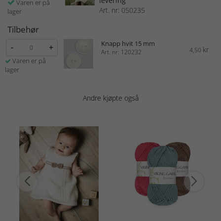
levering
Varen er på
Art. nr: 050235
lager
Tilbehør
Knapp hvit 15 mm
-
+
kr
4,50
Art. nr: 120232
Varen er på
lager
Andre kjøpte også