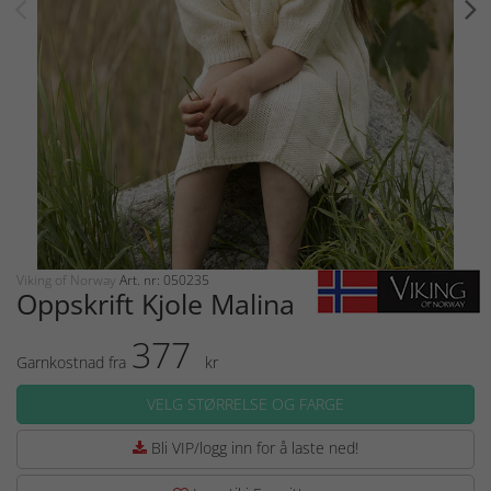
Viking of Norway
Art. nr: 050235
Oppskrift Kjole Malina
377
Garnkostnad fra
kr
VELG STØRRELSE OG FARGE
Bli VIP/logg inn for å laste ned!