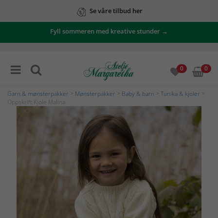
Se våre tilbud her
Fyll sommeren med kreative stunder →
0
0
Garn & mønsterpakker
>
Mønsterpakker
>
Baby & barn
>
Tunika & kjoler
>
Oppskrift Kjole Malina