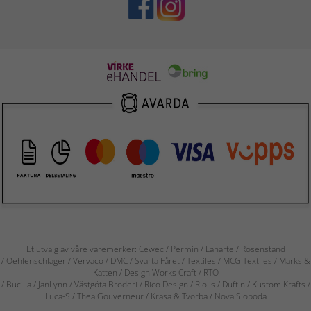
Et utvalg av våre varemerker: Cewec / Permin / Lanarte / Rosenstand
/ Oehlenschläger / Vervaco / DMC / Svarta Fåret / Textiles / MCG Textiles / Marks &
Katten / Design Works Craft / RTO
/ Bucilla / JanLynn / Västgöta Broderi / Rico Design / Riolis / Duftin / Kustom Krafts /
Luca-S / Thea Gouverneur / Krasa & Tvorba / Nova Sloboda