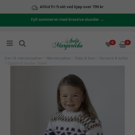
Alltid fri frakt ved kjøp over 799 kr
Fyll sommeren med kreative stunder →
0
0
Garn & mønsterpakker
>
Mønsterpakker
>
Baby & barn
>
Gensere & kofter
> Oppskrift Genser Stokki