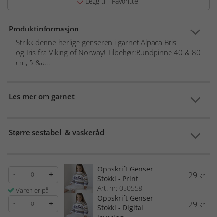
Legg til i Favoritter
Produktinformasjon
Strikk denne herlige genseren i garnet Alpaca Bris
og Iris fra Viking of Norway! Tilbehør:Rundpinne 40 & 80
cm, 5 &a...
Les mer om garnet
Størrelsestabell & vaskeråd
Oppskrift Genser
-
+
29
kr
Stokki - Print
Art. nr: 050558
Varen er på
Oppskrift Genser
lager
-
+
29
kr
Stokki - Digital