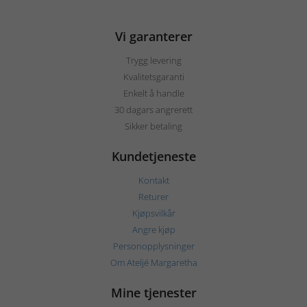
Vi garanterer
Trygg levering
Kvalitetsgaranti
Enkelt å handle
30 dagars angrerett
Sikker betaling
Kundetjeneste
Kontakt
Returer
Kjøpsvilkår
Angre kjøp
Personopplysninger
Om Ateljé Margaretha
Mine tjenester