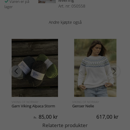
levering
Varen er på
Art. nr: 050558
lager
Andre kjøpte også
VIKING OF NORWAY
VIKING OF NORWAY
Garn Viking Alpaca Storm
Genser Nelie
85,00
kr
617,00
kr
Fr.
Relaterte produkter