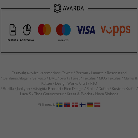
Et utvalg av våre varemerker: Cewec / Permin / Lanarte / Rosenstand
/ Oehlenschläger / Vervaco / DMC / Svarta Fåret / Textiles / MCG Textiles / Marks &
Katten / Design Works Craft / RTO
/ Bucilla / JanLynn / Västgöta Broderi / Rico Design / Riolis / Duftin / Kustom Krafts /
Luca-S / Thea Gouverneur / Krasa & Tvorba / Nova Sloboda
Vi finnes i: