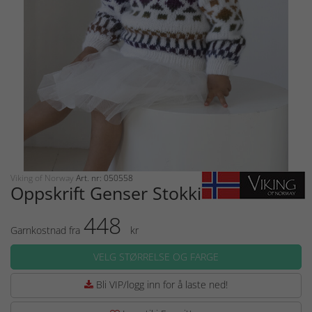
Viking of Norway
Art. nr: 050558
Oppskrift Genser Stokki
448
Garnkostnad fra
kr
VELG STØRRELSE OG FARGE
Bli VIP/logg inn for å laste ned!