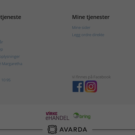
tjeneste
Mine tjenester
Mine sider
Legg ordre direkte
år
øp
plysninger
é Margaretha
Vi finnes på Facebook
 10 95