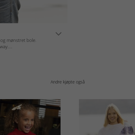
 og mønstret bole.
way....
Andre kjøpte også