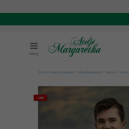
Meny
Garn & mønsterpakker
>
Mønsterpakker
>
Herrer
>
Gense
-14%