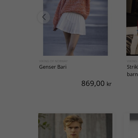
VIKING OF NORWAY
VIKING
Genser Bari
Stri
barn
869,00
kr