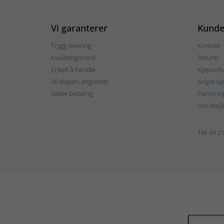
Vi garanterer
Kunde
Trygg levering
Kontakt
Kvalitetsgaranti
Returer
Enkelt å handle
Kjøpsvilk
30 dagars angrerett
Angre kj
Sikker betaling
Personop
Om Atelj
Tel:
69 21