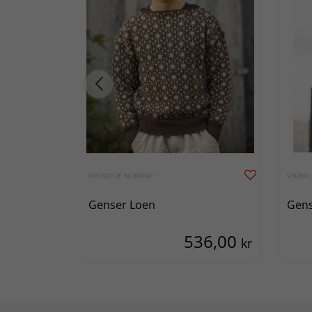
VIKING OF NORWAY
VIKING
Genser Loen
Gens
536,00
kr