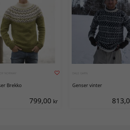
 OF NORWAY
DALE GARN
er Brekko
Genser vinter
799,00
813,
kr