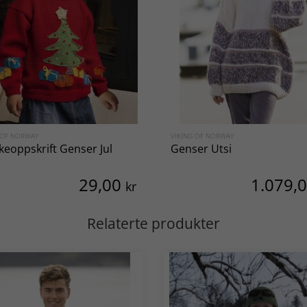
 OF NORWAY
VIKING OF NORWAY
kkeoppskrift Genser Jul
Genser Utsi
29,00
1.079,
kr
Relaterte produkter