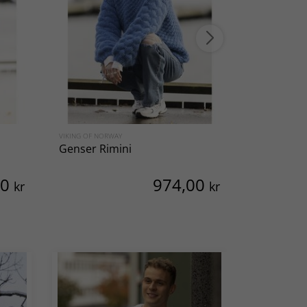
VIKING OF NORWAY
DALE GARN
Genser Rimini
Genser A
00
974,00
kr
kr