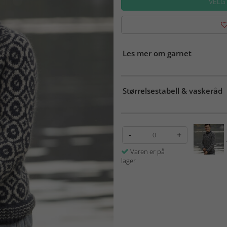
VELG
Les mer om garnet
Størrelsestabell & vaskeråd
-
+
Varen er på
lager