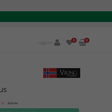
0
0
Logg inn
us
0
kr
659 kr