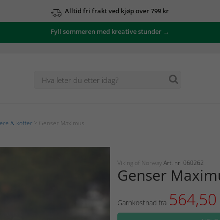
Alltid fri frakt ved kjøp over 799 kr
Fyll sommeren med kreative stunder →
re & kofter
> Genser Maximus
Viking of Norway
Art. nr: 060262
Genser Maxim
564,5
Garnkostnad fra