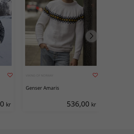
VIKING OF NORWAY
VIKING OF NOR
Genser Amaris
Genser Sa
00
536,00
kr
kr