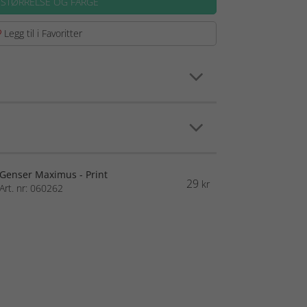
 STØRRELSE OG FARGE
Legg til i Favoritter
Genser Maximus - Print
29
kr
Art. nr: 060262