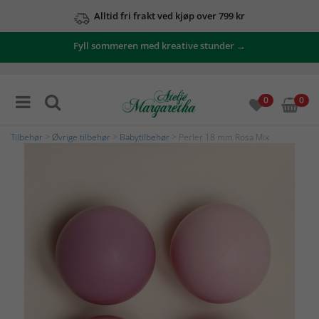
Alltid fri frakt ved kjøp over 799 kr
Fyll sommeren med kreative stunder →
0
0
Tilbehør
>
Øvrige tilbehør
>
Babytilbehør
> Perler 18 mm Rosa Mix