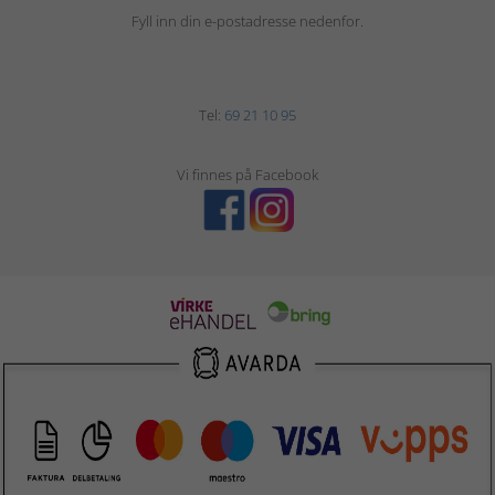
Fyll inn din e-postadresse nedenfor.
Tel:
69 21 10 95
Vi finnes på Facebook