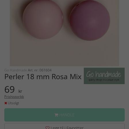
Go Handmade
Art. nr: 061604
Perler 18 mm Rosa Mix
69
kr
Prishistorikk
Utsolgt
HANDLE
Legg til i Favoritter