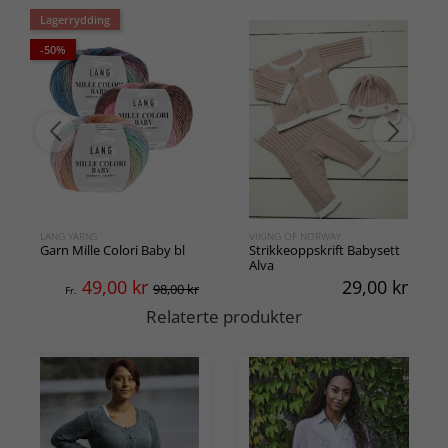
Lagerrydding
-50%
LANG YARNS
VIKING OF NORWAY
Garn Mille Colori Baby bl
Strikkeoppskrift Babysett
Alva
49,00
kr
29,00
kr
98,00 kr
Fr.
Relaterte produkter