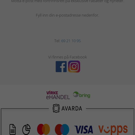
Motta e-post med fortrinnsrett på eksklusive rabatter og nyheter.
Fyll inn din e-postadresse nedenfor.
Tel:
69 21 10 95
Vi finnes på Facebook