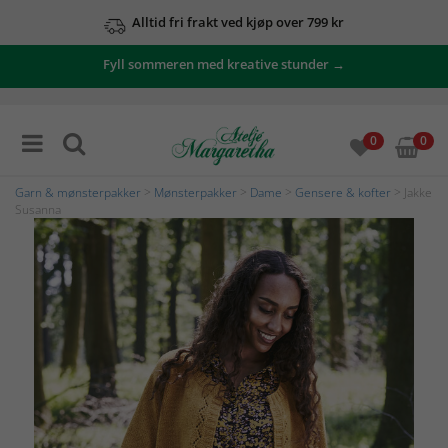
Alltid fri frakt ved kjøp over 799 kr
Fyll sommeren med kreative stunder →
0
0
Garn & mønsterpakker
>
Mønsterpakker
>
Dame
>
Gensere & kofter
> Jakke
Susanna