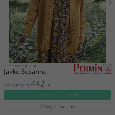
Permin
Art. nr: 070016
Jakke Susanna
442
Garnkostnad fra
kr
VELG STØRRELSE OG FARGE
Legg til i Favoritter