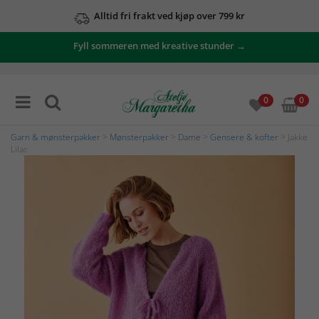
Alltid fri frakt ved kjøp over 799 kr
Fyll sommeren med kreative stunder →
0
0
Garn & mønsterpakker
>
Mønsterpakker
>
Dame
>
Gensere & kofter
> Jakke
Lilac