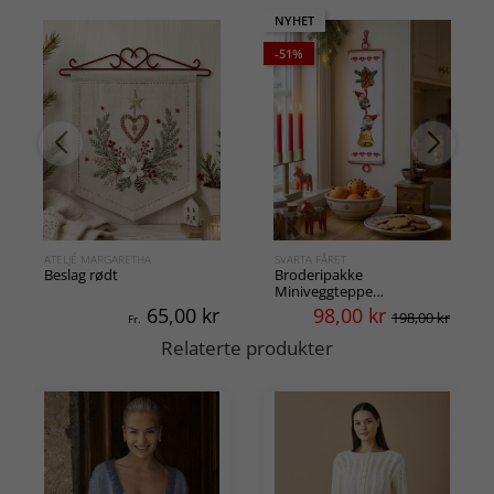
NYHET
-51%
ATELJÉ MARGARETHA
SVARTA FÅRET
Beslag rødt
Broderipakke
Miniveggteppe
Klatrenisser
65,00
kr
98,00
kr
198,00 kr
Fr.
Relaterte produkter