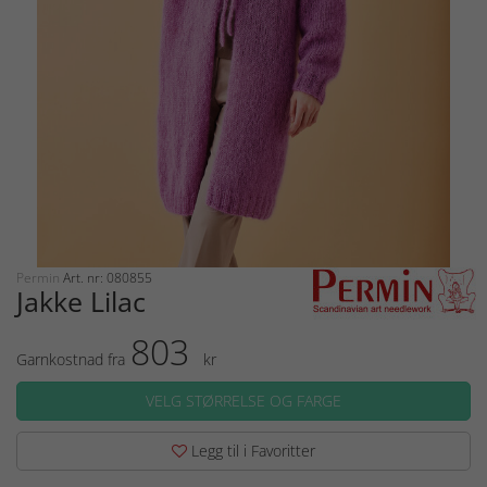
Permin
Art. nr: 080855
Jakke Lilac
803
Garnkostnad fra
kr
VELG STØRRELSE OG FARGE
Legg til i Favoritter