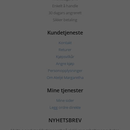
Enkelt å handle
30 dagars angrerett
Sikker betaling
Kundetjeneste
Kontakt
Returer
Kjøpsvilkår
Angre kjøp
Personopplysninger
Om Ateljé Margaretha
Mine tjenester
Mine sider
Legg ordre direkte
NYHETSBREV