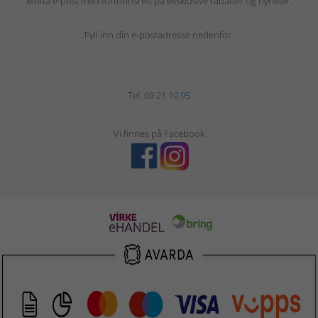
Motta e-post med fortrinnsrett på eksklusive rabatter og nyheter.
Fyll inn din e-postadresse nedenfor.
Tel:
69 21 10 95
Vi finnes på Facebook