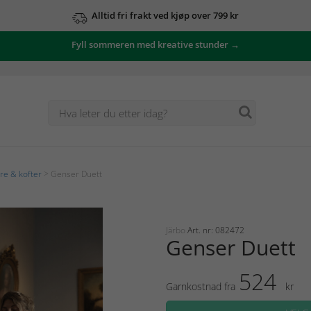
Alltid fri frakt ved kjøp over 799 kr
Fyll sommeren med kreative stunder →
e & kofter
> Genser Duett
Järbo
Art. nr: 082472
Genser Duett
524
Garnkostnad fra
kr