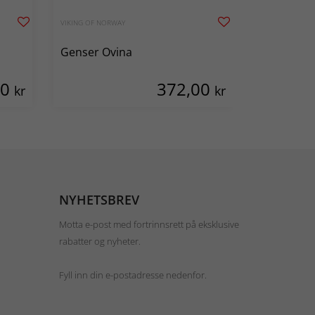
VIKING OF NORWAY
JÄRBO
Genser Ovina
Genser Si
00
372,00
kr
kr
NYHETSBREV
Motta e-post med fortrinnsrett på eksklusive
rabatter og nyheter.
Fyll inn din e-postadresse nedenfor.