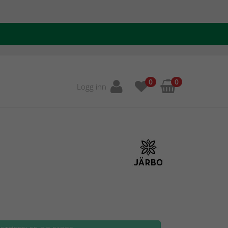
0
0
Logg inn