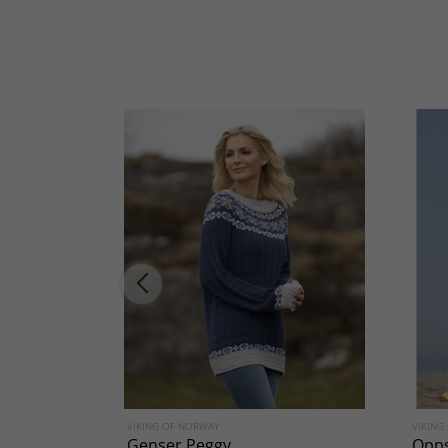
VIKING OF NORWAY
VIKING
Genser Peggy
Opps