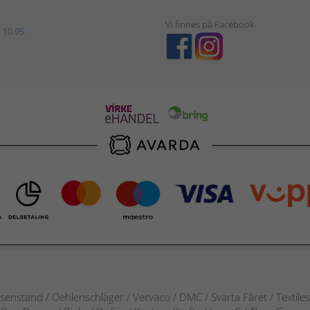
Vi finnes på Facebook
 10 95
senstand / Oehlenschläger / Vervaco / DMC / Svarta Fåret / Textile