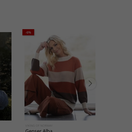
-6%
VIKING OF NORWAY
VIKING OF NO
Genser Alba
Genser A