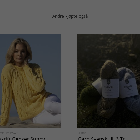
Andre kjøpte også
 OF NORWAY
JÄRBO
krift Genser Sunny
Garn Svensk Ull 3 Tr