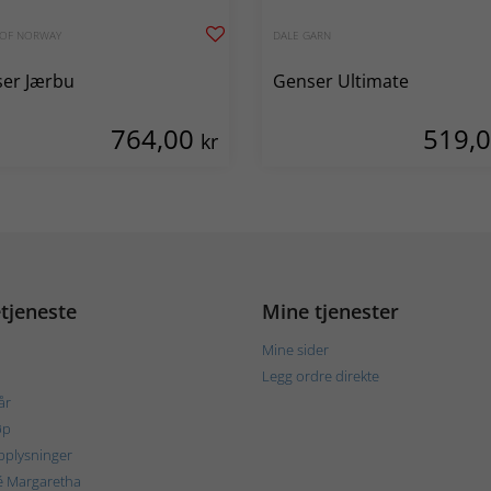
 OF NORWAY
DALE GARN
er Jærbu
Genser Ultimate
764,00
519,
kr
tjeneste
Mine tjenester
Mine sider
Legg ordre direkte
år
øp
plysninger
é Margaretha