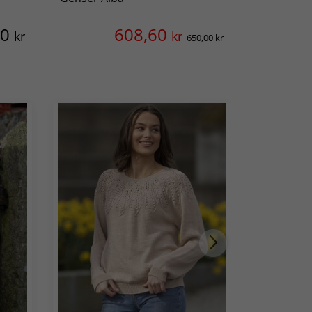
00
608,60
kr
kr
650,00 kr