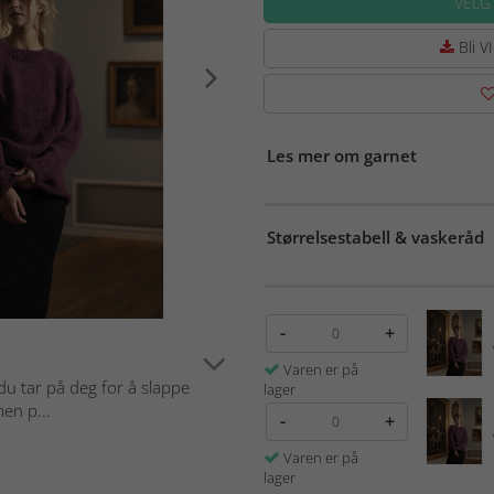
VELG
Bli VI
Les mer om garnet
Størrelsestabell & vaskeråd
-
+
Varen er på
 du tar på deg for å slappe
lager
en p...
-
+
Varen er på
lager