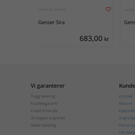
VIKING OF NORWAY
VIKING
Genser Sira
Gens
683,00
kr
Vi garanterer
Kunde
Trygg levering
Kontakt
Kvalitetsgaranti
Returer
Enkelt å handle
Kjøpsvilk
30 dagars angrerett
Angre kj
Sikker betaling
Personop
Om Atelj