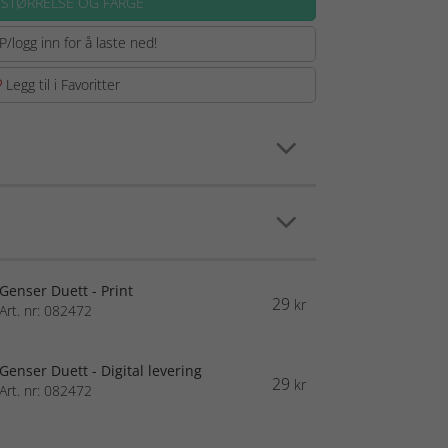
 STØRRELSE OG FARGE
P/logg inn for å laste ned!
Legg til i Favoritter
Genser Duett - Print
29
kr
Art. nr: 082472
Genser Duett - Digital levering
29
kr
Art. nr: 082472