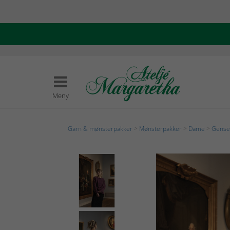
Meny
Garn & mønsterpakker
>
Mønsterpakker
>
Dame
>
Genser