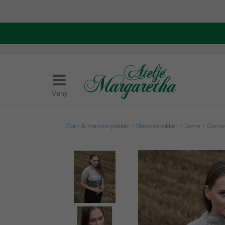
Meny
Garn & mønsterpakker
>
Mønsterpakker
>
Dame
>
Genser