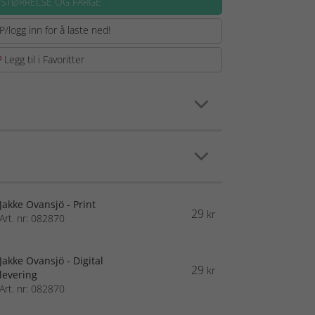
 STØRRELSE OG FARGE
P/logg inn for å laste ned!
Legg til i Favoritter
Jakke Ovansjö - Print
29
kr
Art. nr: 082870
Jakke Ovansjö - Digital
29
kr
levering
Art. nr: 082870