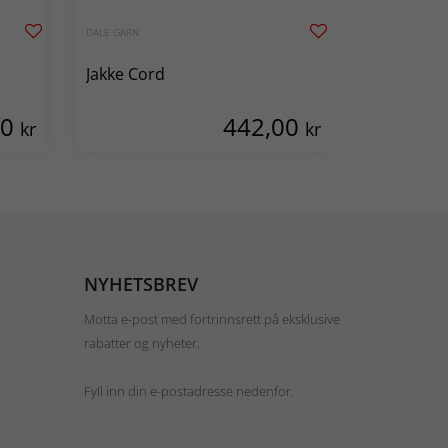
DALE GARN
VIKING OF NOR
Jakke Cord
Jakke Tyra
00
442,00
kr
kr
NYHETSBREV
Motta e-post med fortrinnsrett på eksklusive
rabatter og nyheter.
Fyll inn din e-postadresse nedenfor.