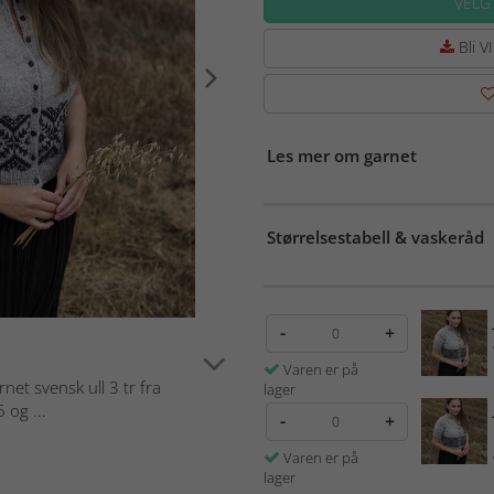
VELG
Bli VI
Les mer om garnet
Størrelsestabell & vaskeråd
-
+
Varen er på
rnet svensk ull 3 tr fra
lager
 og ...
-
+
Varen er på
lager