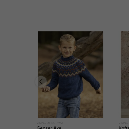
VIKING OF NORWAY
VIKING
Genser Åke
Koft