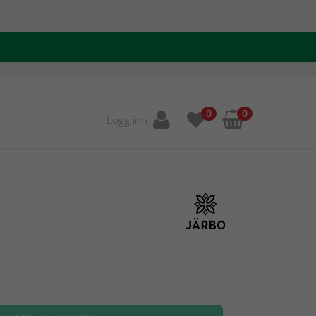
0
0
Logg inn