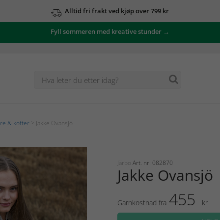
Alltid fri frakt ved kjøp over 799 kr
Fyll sommeren med kreative stunder →
e & kofter
> Jakke Ovansjö
Järbo
Art. nr: 082870
Jakke Ovansjö
455
Garnkostnad fra
kr