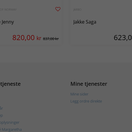
 OF NORWAY
JÄRBO
e Jenny
Jakke Saga
820,00
623,
kr
837,00 kr
tjeneste
Mine tjenester
Mine sider
Legg ordre direkte
år
øp
plysninger
é Margaretha