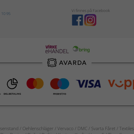
Vi finnes på Facebook
 10 95
senstand / Oehlenschläger / Vervaco / DMC / Svarta Fåret / Textile