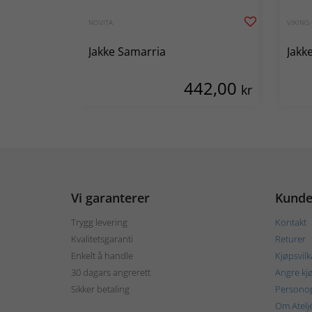
NOVITA
VIKING
Jakke Samarria
Jakk
442,00
kr
Vi garanterer
Kunde
Trygg levering
Kontakt
Kvalitetsgaranti
Returer
Enkelt å handle
Kjøpsvilk
30 dagars angrerett
Angre kj
Sikker betaling
Personop
Om Atelj