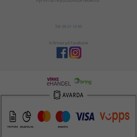
Fyll inn din e-postadresse nedenfor.
Tel:
69 21 10 95
Vi finnes på Facebook