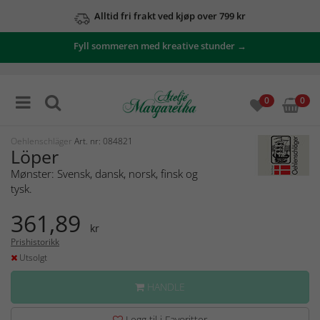
Alltid fri frakt ved kjøp over 799 kr
Fyll sommeren med kreative stunder →
0
0
Oehlenschläger
Art. nr: 084821
Löper
Mønster: Svensk, dansk, norsk, finsk og
tysk.
361,89
kr
Prishistorikk
Utsolgt
HANDLE
Legg til i Favoritter