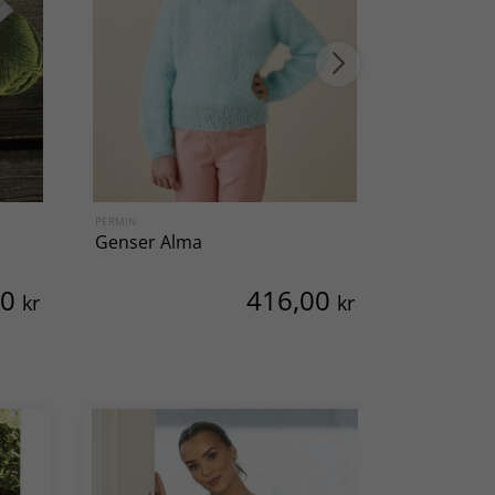
PERMIN
VIKING OF NO
Genser Alma
Strikkeop
00
416,00
kr
kr