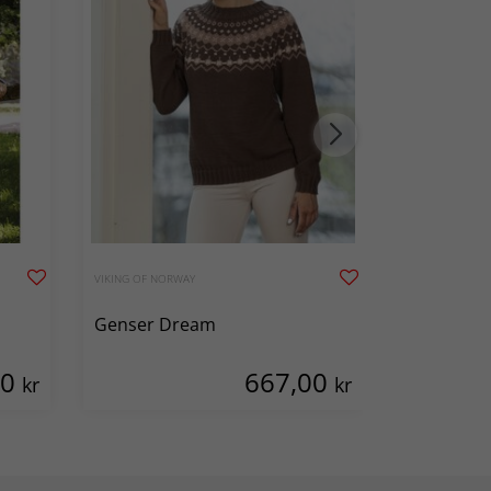
VIKING OF NORWAY
VIKING OF NOR
Genser Dream
Genser Ev
00
667,00
kr
kr