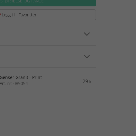
 STØRRELSE OG FARGE
Legg til i Favoritter
Genser Granit - Print
29
kr
Art. nr: 089054