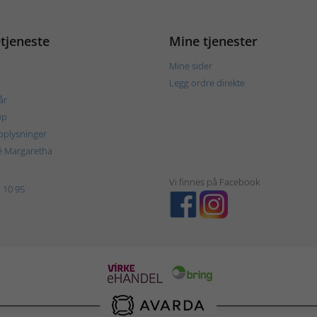
tjeneste
Mine tjenester
Mine sider
Legg ordre direkte
år
øp
plysninger
é Margaretha
Vi finnes på Facebook
 10 95