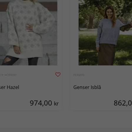
 OF NORWAY
PERMIN
er Hazel
Genser Isblå
974,00
862,
kr