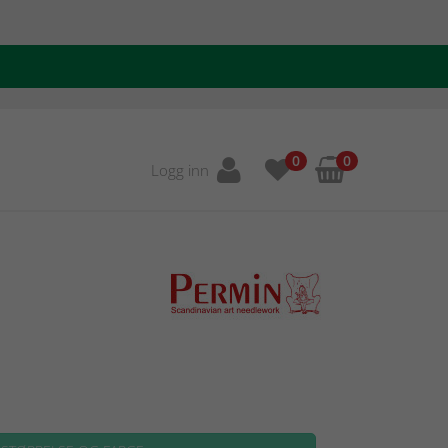
0
0
Logg inn