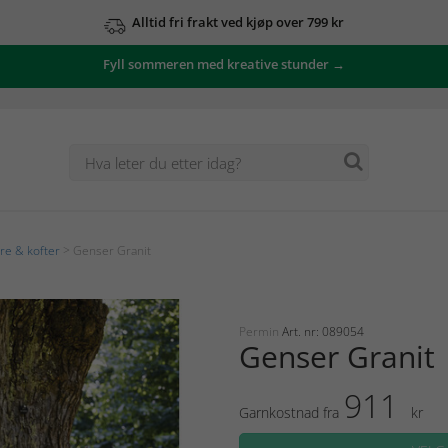
Alltid fri frakt ved kjøp over 799 kr
Fyll sommeren med kreative stunder →
e & kofter
> Genser Granit
Permin
Art. nr: 089054
Genser Granit
911
Garnkostnad fra
kr