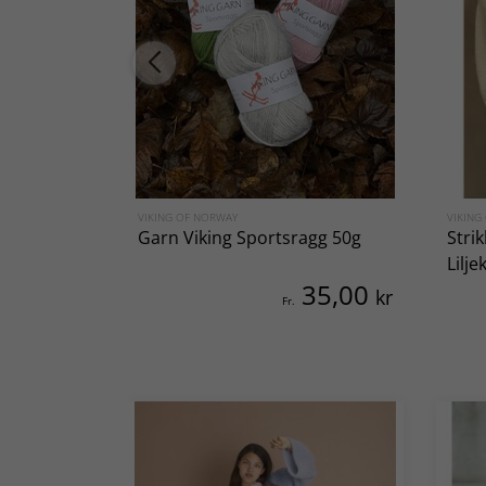
VIKING OF NORWAY
VIKING
Garn Viking Sportsragg 50g
Stri
Lilje
35,00
kr
Fr.