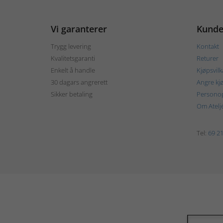
Vi garanterer
Kunde
Trygg levering
Kontakt
Kvalitetsgaranti
Returer
Enkelt å handle
Kjøpsvilk
30 dagars angrerett
Angre kj
Sikker betaling
Personop
Om Atelj
Tel:
69 21