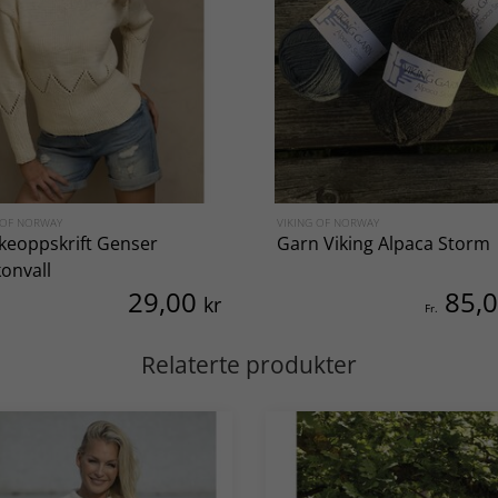
 OF NORWAY
VIKING OF NORWAY
kkeoppskrift Genser
Garn Viking Alpaca Storm
konvall
29,00
85,
kr
Fr.
Relaterte produkter