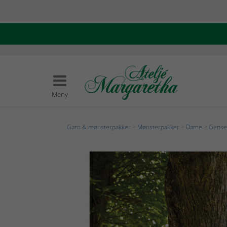
Meny
Garn & mønsterpakker
>
Mønsterpakker
>
Dame
>
Genser