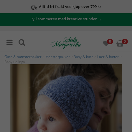
Alltid fri frakt ved kjøp over 799 kr
Fyll sommeren med kreative stunder →
0
0
Garn & mønsterpakker
>
Mønsterpakker
>
Baby & barn
>
Luer & hatter
>
Babylue Inga