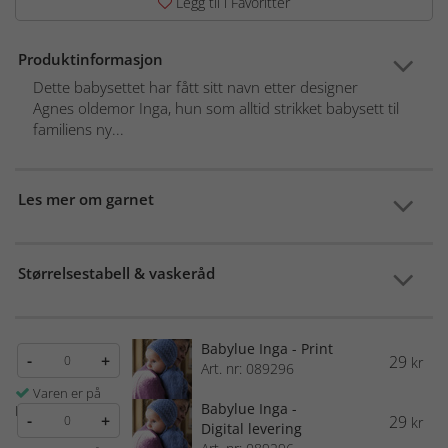
Legg til i Favoritter
Produktinformasjon
Dette babysettet har fått sitt navn etter designer
Agnes oldemor Inga, hun som alltid strikket babysett til
familiens ny...
Les mer om garnet
Størrelsestabell & vaskeråd
Babylue Inga - Print
-
+
29
kr
Art. nr: 089296
Varen er på
Babylue Inga -
lager
-
+
29
kr
Digital levering