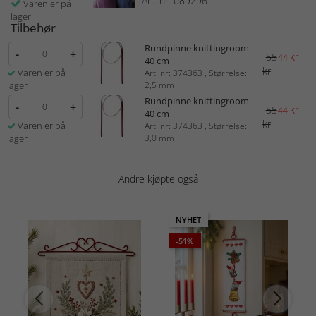
Art. nr: 089296
Varen er på
lager
Tilbehør
Rundpinne knittingroom
-
+
55
kr
44
40 cm
kr
Varen er på
Art. nr: 374363 , Størrelse:
lager
2,5 mm
Rundpinne knittingroom
-
+
55
kr
44
40 cm
kr
Varen er på
Art. nr: 374363 , Størrelse:
lager
3,0 mm
Andre kjøpte også
NYHET
-51%