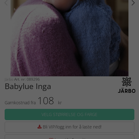
Järbo
Art. nr: 089296
Babylue Inga
108
Garnkostnad fra
kr
VELG STØRRELSE OG FARGE
Bli VIP/logg inn for å laste ned!