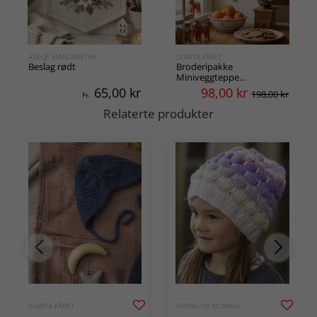
ATELJÉ MARGARETHA
SVARTA FÅRET
Beslag rødt
Broderipakke
Miniveggteppe
Klatrenisser
65,00
kr
98,00
kr
198,00 kr
Fr.
Relaterte produkter
SVARTA FÅRET
VIKING OF NORWAY