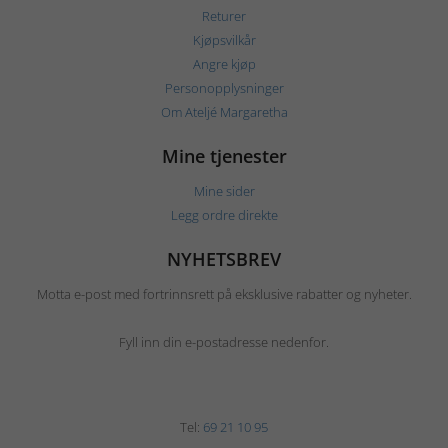
Returer
Kjøpsvilkår
Angre kjøp
Personopplysninger
Om Ateljé Margaretha
Mine tjenester
Mine sider
Legg ordre direkte
NYHETSBREV
Motta e-post med fortrinnsrett på eksklusive rabatter og nyheter.
Fyll inn din e-postadresse nedenfor.
Tel:
69 21 10 95