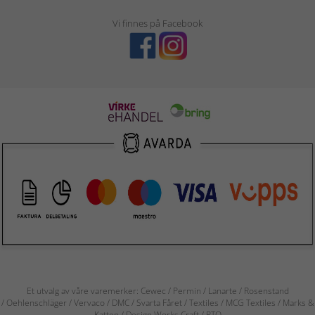
Vi finnes på Facebook
Et utvalg av våre varemerker: Cewec / Permin / Lanarte / Rosenstand
/ Oehlenschläger / Vervaco / DMC / Svarta Fåret / Textiles / MCG Textiles / Marks &
Katten / Design Works Craft / RTO