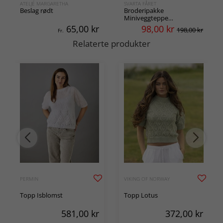
ATELJÉ MARGARETHA
SVARTA FÅRET
Beslag rødt
Broderipakke
Miniveggteppe
Klatrenisser
65,00
kr
98,00
kr
198,00 kr
Fr.
Relaterte produkter
PERMIN
VIKING OF NORWAY
Topp Isblomst
Topp Lotus
581,00
kr
372,00
kr