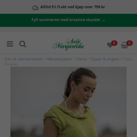
Alltid fri frakt ved kjøp over 799 kr
Fyll sommeren med kreative stunder →
0
0
Garn & mønsterpakker
>
Mønsterpakker
>
Dame
>
Topper & singlets
> Topp
Hvasser