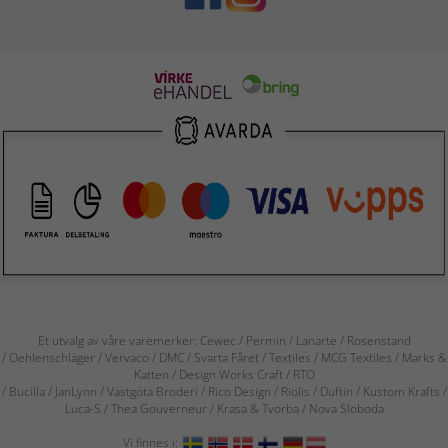
Et utvalg av våre varemerker: Cewec / Permin / Lanarte / Rosenstand
/ Oehlenschläger / Vervaco / DMC / Svarta Fåret / Textiles / MCG Textiles / Marks &
Katten / Design Works Craft / RTO
/ Bucilla / JanLynn / Västgöta Broderi / Rico Design / Riolis / Duftin / Kustom Krafts /
Luca-S / Thea Gouverneur / Krasa & Tvorba / Nova Sloboda
Vi finnes i: