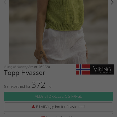
Viking of Norway
Art. nr: 089520
Topp Hvasser
372
Garnkostnad fra
kr
VELG STØRRELSE OG FARGE
Bli VIP/logg inn for å laste ned!