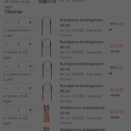
Art. nr: 089520
Varen er på
lager
Tilbehør
Rundpinne knittingroom
-
+
55
kr
44
40 cm
kr
Leveres inne 1-
Art. nr: 374363 , Størrelse:
2 uker
4,0 mm
Rundpinne knittingroom
-
+
kr
63,20
40 cm
79 kr
Varen er på
Art. nr: 374363 , Størrelse:
lager
5,0 mm
Rundpinne knittingroom
-
+
55
kr
44
80 cm
kr
Leveres inne 1-
Art. nr: 374389 , Størrelse:
2 uker
4,0 mm
Rundpinne knittingroom
-
+
kr
63,20
80 cm
79 kr
Varen er på
Art. nr: 374389 , Størrelse:
lager
5,0 mm
Strikkeroms strikkepinner
-
+
kr
63,20
20 cm
79 kr
Varen er på
Art. nr: 374355 , Størrelse:
lager
4,0 mm
Strikkeroms strikkepinner