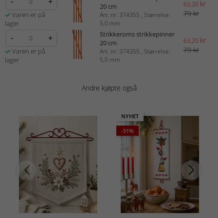
-
+
kr
63,20
20 cm
79 kr
Varen er på
Art. nr: 374355 , Størrelse:
lager
5,0 mm
Strikkeroms strikkepinner
-
+
kr
63,20
20 cm
79 kr
Varen er på
Art. nr: 374355 , Størrelse:
lager
5,0 mm
Andre kjøpte også
NYHET
-51%