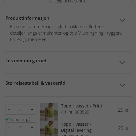
Legg til i Favoritter
Produktinformasjon
Ermeløs sommertopp i glattstrikk med flettede
detaljer langs ermekanter og dyp V-utringning i ryggen.
En ledig, men eleg...
Les mer om garnet
Størrelsestabell & vaskeråd
Topp Hvasser - Print
-
+
29
kr
Art. nr: 089520
Varen er på
Topp Hvasser -
lager
-
+
29
kr
Digital levering