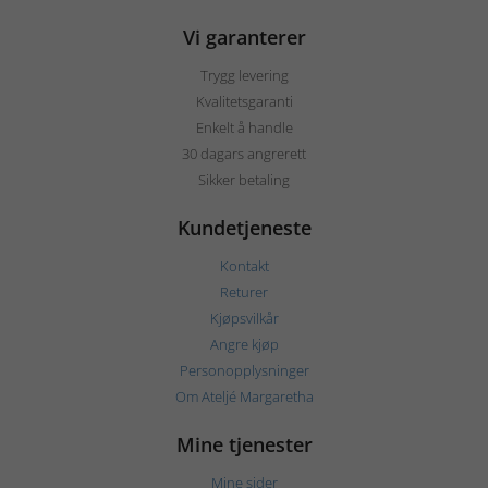
Vi garanterer
Trygg levering
Kvalitetsgaranti
Enkelt å handle
30 dagars angrerett
Sikker betaling
Kundetjeneste
Kontakt
Returer
Kjøpsvilkår
Angre kjøp
Personopplysninger
Om Ateljé Margaretha
Mine tjenester
Mine sider