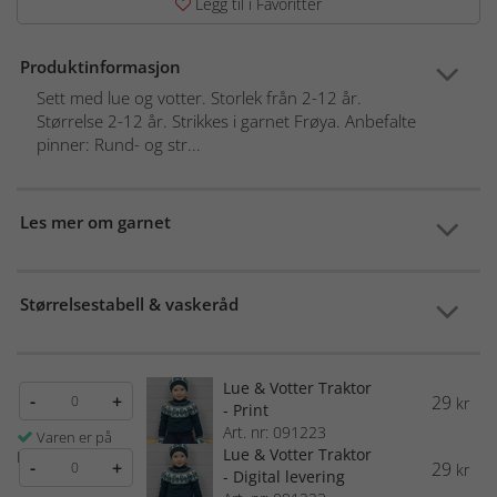
Legg til i Favoritter
Produktinformasjon
Sett med lue og votter. Storlek från 2-12 år.
Størrelse 2-12 år. Strikkes i garnet Frøya. Anbefalte
pinner: Rund- og str...
Les mer om garnet
Størrelsestabell & vaskeråd
Lue & Votter Traktor
-
+
29
kr
- Print
Art. nr: 091223
Varen er på
Lue & Votter Traktor
lager
-
+
29
kr
- Digital levering