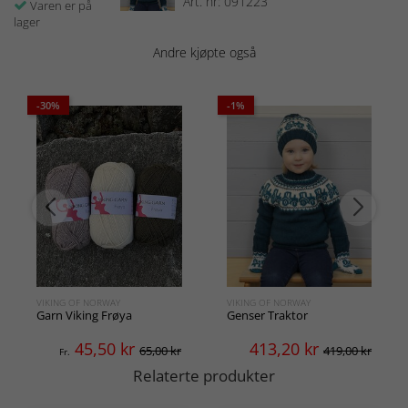
Art. nr: 091223
Varen er på
lager
Andre kjøpte også
-30%
-1%
VIKING OF NORWAY
VIKING OF NORWAY
Garn Viking Frøya
Genser Traktor
45,50
kr
413,20
kr
65,00 kr
419,00 kr
Fr.
Relaterte produkter