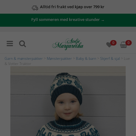
Alltid fri frakt ved kjøp over 799 kr
Fyll sommeren med kreative stunder →
0
0
Garn & mønsterpakker
>
Mønsterpakker
>
Baby & barn
>
Skjerf & sjal
> Lue
& Votter Traktor