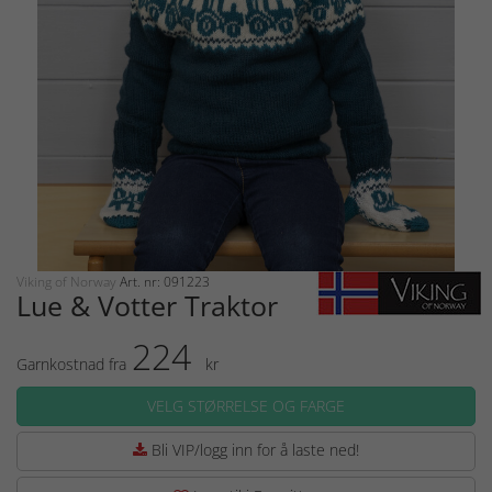
Viking of Norway
Art. nr: 091223
Lue & Votter Traktor
224
Garnkostnad fra
kr
VELG STØRRELSE OG FARGE
Bli VIP/logg inn for å laste ned!