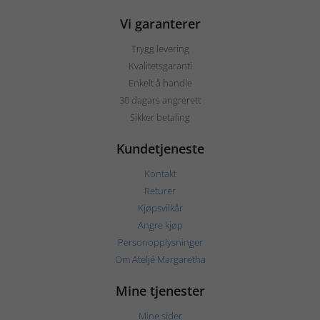
Vi garanterer
Trygg levering
Kvalitetsgaranti
Enkelt å handle
30 dagars angrerett
Sikker betaling
Kundetjeneste
Kontakt
Returer
Kjøpsvilkår
Angre kjøp
Personopplysninger
Om Ateljé Margaretha
Mine tjenester
Mine sider