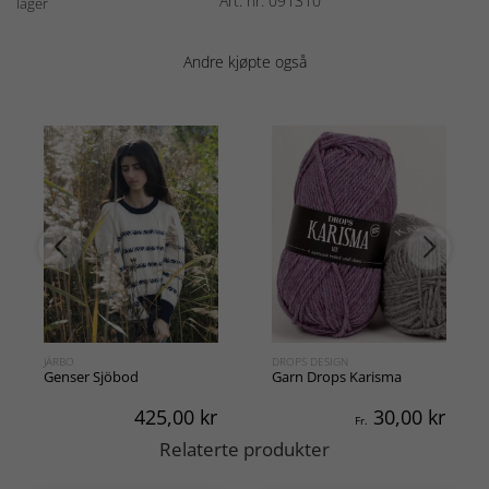
Art. nr: 091310
lager
Andre kjøpte også
JÄRBO
DROPS DESIGN
Genser Sjöbod
Garn Drops Karisma
425,00
kr
30,00
kr
Fr.
Relaterte produkter