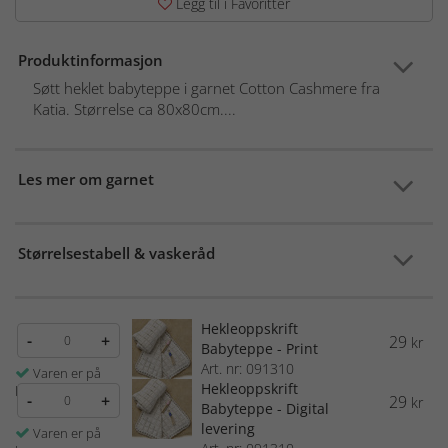
Legg til i Favoritter
Produktinformasjon
Søtt heklet babyteppe i garnet Cotton Cashmere fra
Katia. Størrelse ca 80x80cm....
Les mer om garnet
Størrelsestabell & vaskeråd
Hekleoppskrift
-
+
29
kr
Babyteppe - Print
Art. nr: 091310
Varen er på
Hekleoppskrift
lager
-
+
29
kr
Babyteppe - Digital
levering
Varen er på