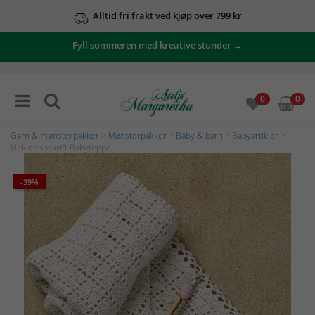
Alltid fri frakt ved kjøp over 799 kr
Fyll sommeren med kreative stunder →
0
0
Garn & mønsterpakker
>
Mønsterpakker
>
Baby & barn
>
Babyartikler
>
Hekleoppskrift Babyteppe
-39%