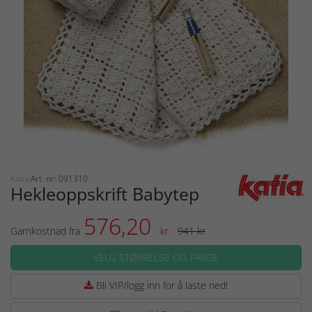
Katia
Art. nr: 091310
Hekleoppskrift Babyteppe
576,20
Garnkostnad fra
kr
941 kr
VELG STØRRELSE OG FARGE
Bli VIP/logg inn for å laste ned!