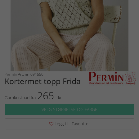
Permin
Art. nr: 091550
Kortermet topp Frida
265
Garnkostnad fra
kr
VELG STØRRELSE OG FARGE
Legg til i Favoritter