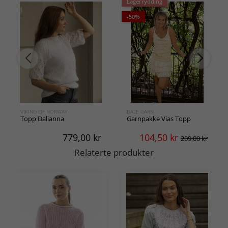
Lagerrydding
-50%
VIKING OF NORWAY
DALE GARN
Topp Dalianna
Garnpakke Vias Topp
779,00
kr
104,50
kr
209,00 kr
Relaterte produkter