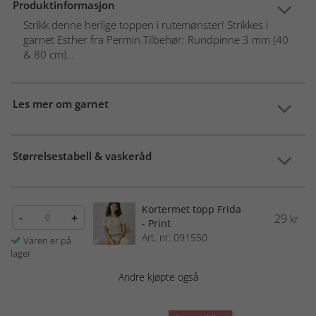
Produktinformasjon
Strikk denne herlige toppen i rutemønster! Strikkes i
garnet Esther fra Permin.Tilbehør: Rundpinne 3 mm (40
& 80 cm)...
Les mer om garnet
Størrelsestabell & vaskeråd
Kortermet topp Frida
-
+
29
kr
- Print
Art. nr: 091550
Varen er på
lager
Andre kjøpte også