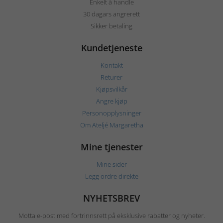
Enkelt å handle
30 dagars angrerett
Sikker betaling
Kundetjeneste
Kontakt
Returer
Kjøpsvilkår
Angre kjøp
Personopplysninger
Om Ateljé Margaretha
Mine tjenester
Mine sider
Legg ordre direkte
NYHETSBREV
Motta e-post med fortrinnsrett på eksklusive rabatter og nyheter.