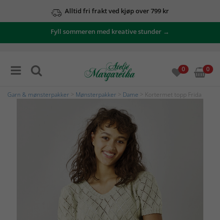
Alltid fri frakt ved kjøp over 799 kr
Fyll sommeren med kreative stunder →
0
0
Garn & mønsterpakker
>
Mønsterpakker
>
Dame
> Kortermet topp Frida