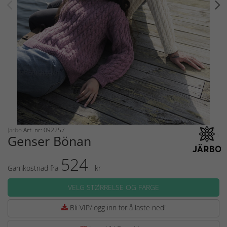
Järbo
Art. nr: 092257
Genser Bönan
524
Garnkostnad fra
kr
VELG STØRRELSE OG FARGE
Bli VIP/logg inn for å laste ned!