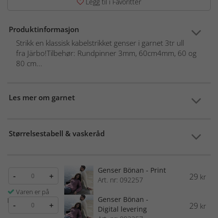
Legg til i Favoritter
Produktinformasjon
Strikk en klassisk kabelstrikket genser i garnet 3tr ull
fra Järbo!Tilbehør: Rundpinner 3mm, 60cm4mm, 60 og
80 cm...
Les mer om garnet
Størrelsestabell & vaskeråd
Genser Bönan - Print
-
+
29
kr
Art. nr: 092257
Varen er på
Genser Bönan -
lager
-
+
29
kr
Digital levering