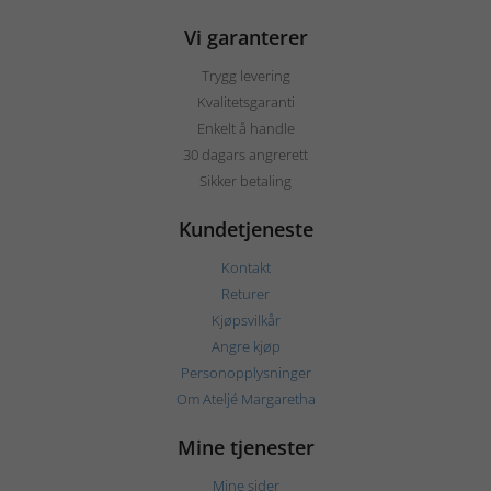
Vi garanterer
Trygg levering
Kvalitetsgaranti
Enkelt å handle
30 dagars angrerett
Sikker betaling
Kundetjeneste
Kontakt
Returer
Kjøpsvilkår
Angre kjøp
Personopplysninger
Om Ateljé Margaretha
Mine tjenester
Mine sider