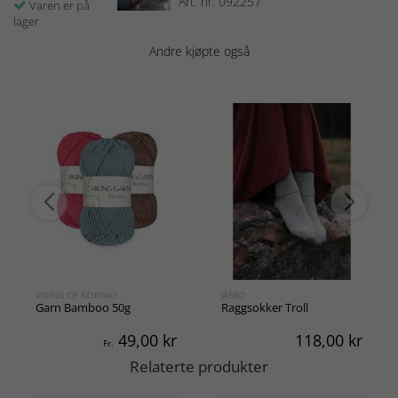
Art. nr: 092257
Varen er på
lager
Andre kjøpte også
VIKING OF NORWAY
JÄRBO
Garn Bamboo 50g
Raggsokker Troll
49,00
kr
118,00
kr
Fr.
Relaterte produkter