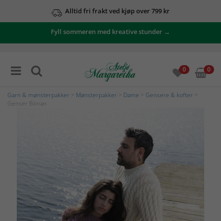
Alltid fri frakt ved kjøp over 799 kr
Fyll sommeren med kreative stunder →
0
0
Garn & mønsterpakker
>
Mønsterpakker
>
Dame
>
Gensere & kofter
>
Genser Bönan