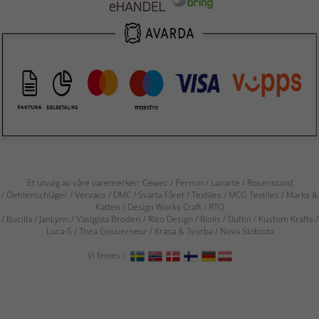
Et utvalg av våre varemerker: Cewec / Permin / Lanarte / Rosenstand
/ Oehlenschläger / Vervaco / DMC / Svarta Fåret / Textiles / MCG Textiles / Marks &
Katten / Design Works Craft / RTO
/ Bucilla / JanLynn / Västgöta Broderi / Rico Design / Riolis / Duftin / Kustom Krafts /
Luca-S / Thea Gouverneur / Krasa & Tvorba / Nova Sloboda
Vi finnes i: