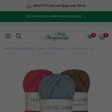
Alltid fri frakt ved kjøp over 799 kr
Fyll sommeren med kreative stunder →
0
0
Garn & mønsterpakker
>
Garn
>
Bambusgarn
> Garn Bamboo 50g