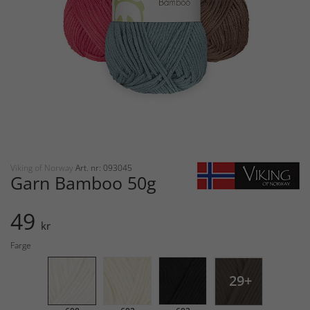
Viking of Norway
Art. nr: 093045
Garn Bamboo 50g
49
kr
Farge
29+