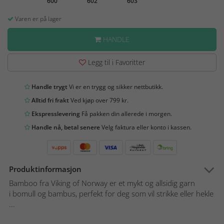
600
602
603
Varen er på lager
HANDLE
Legg til i Favoritter
Handle trygt
Vi er en trygg og sikker nettbutikk.
Alltid fri frakt
Ved kjøp over 799 kr.
Ekspresslevering
Få pakken din allerede i morgen.
Handle nå, betal senere
Velg faktura eller konto i kassen.
Produktinformasjon
Bamboo fra Viking of Norway er et mykt og allsidig garn
i bomull og bambus, perfekt for deg som vil strikke eller hekle
...