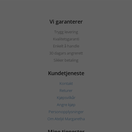
Vi garanterer
Trygg levering
Kvalitetsgaranti
Enkelt å handle
30 dagars angrerett
Sikker betaling
Kundetjeneste
Kontakt
Returer
Kjøpsvilkår
Angre kjøp
Personopplysninger
Om Ateljé Margaretha
Mine tjenester