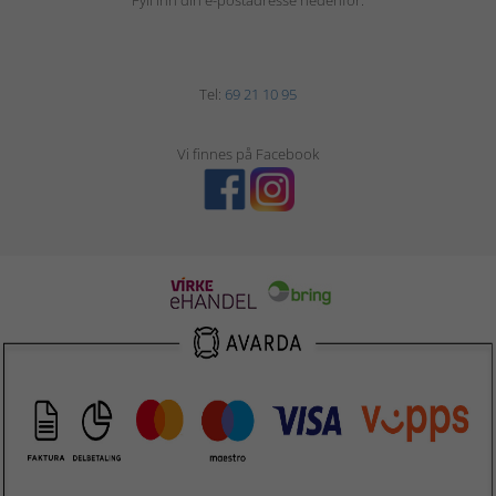
Fyll inn din e-postadresse nedenfor.
Tel:
69 21 10 95
Vi finnes på Facebook