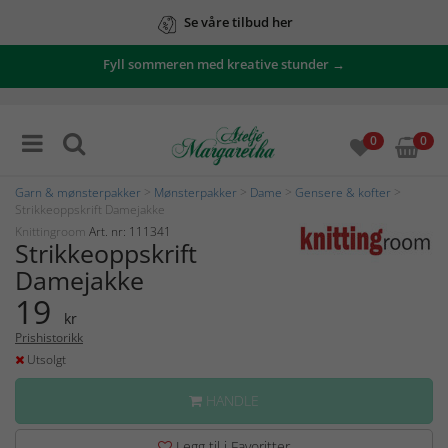
Se våre tilbud her
Fyll sommeren med kreative stunder →
0
0
Garn & mønsterpakker
>
Mønsterpakker
>
Dame
>
Gensere & kofter
>
Strikkeoppskrift Damejakke
Knittingroom
Art. nr: 111341
Strikkeoppskrift
Damejakke
19
kr
Prishistorikk
Utsolgt
HANDLE
Legg til i Favoritter