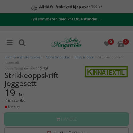
Alltid fri frakt ved kjøp over 799 kr
Fyll sommeren med kreative stunder →
0
0
Garn & mønsterpakker
>
Mønsterpakker
>
Baby & barn
> Strikkeoppskrift
Joggesett
Kinna Textil
Art. nr: 112156
Strikkeoppskrift
Joggesett
19
kr
Prishistorikk
Utsolgt
HANDLE
Legg til i Favoritter