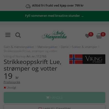
Alltid fri frakt ved kjøp over 799 kr
Fyll sommeren med kreative stunder →
0
0
Garn & mønsterpakker
>
Mønsterpakker
>
Dame
>
Sokker & strømper
>
Strikkeoppskrift Lue, strømper og votter
Viking of Norway
Art. nr: 112765
Strikkeoppskrift Lue,
strømper og votter
19
kr
Prishistorikk
Utsolgt
HANDLE
Legg til i Favoritter