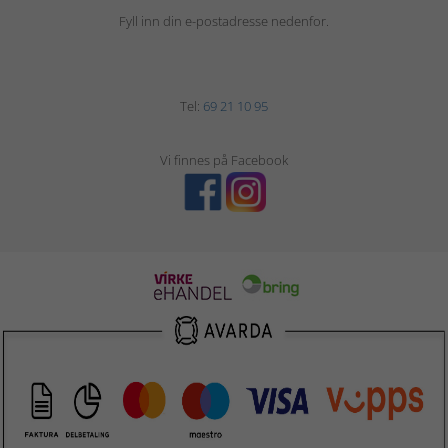
Fyll inn din e-postadresse nedenfor.
Tel:
69 21 10 95
Vi finnes på Facebook