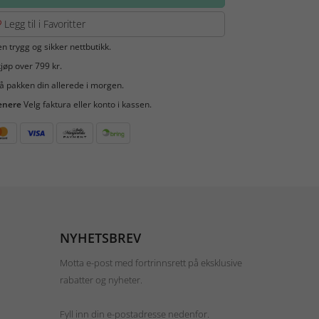
Legg til i Favoritter
en trygg og sikker nettbutikk.
jøp over 799 kr.
å pakken din allerede i morgen.
enere
Velg faktura eller konto i kassen.
NYHETSBREV
Motta e-post med fortrinnsrett på eksklusive
rabatter og nyheter.
Fyll inn din e-postadresse nedenfor.