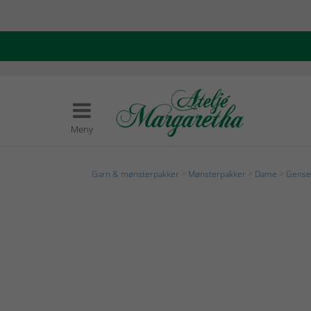
Meny
Garn & mønsterpakker
>
Mønsterpakker
>
Dame
>
Genser