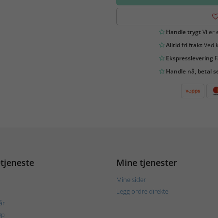
Handle trygt
Vi er 
Alltid fri frakt
Ved k
Ekspresslevering
F
Handle nå, betal s
tjeneste
Mine tjenester
Mine sider
Legg ordre direkte
år
øp