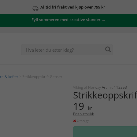
Alltid fri frakt ved kjøp over 799 kr
Fyll sommeren med kreative stunder →
e & kofter
> Strikkeoppskrift Genser
Viking of Norway
Art. nr: 113253
Strikkeoppskri
19
kr
Prishistorikk
Utsolgt