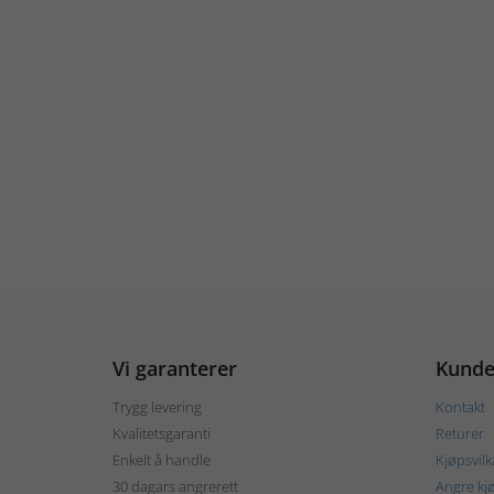
Vi garanterer
Kunde
Trygg levering
Kontakt
Kvalitetsgaranti
Returer
Enkelt å handle
Kjøpsvilk
30 dagars angrerett
Angre kj