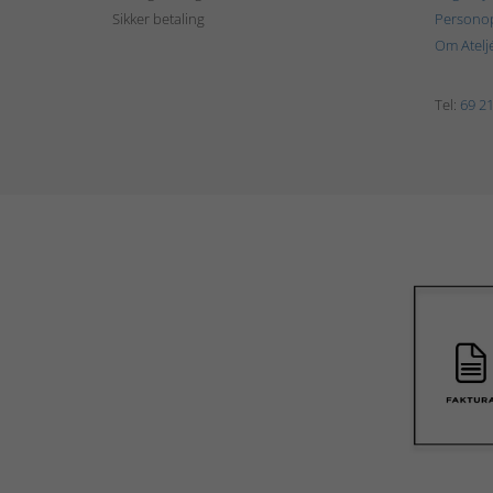
Sikker betaling
Personop
Om Atelj
Tel:
69 21