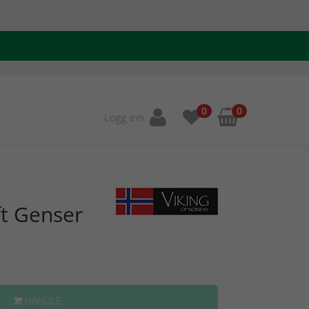
0
0
Logg inn
ft Genser
HANDLE