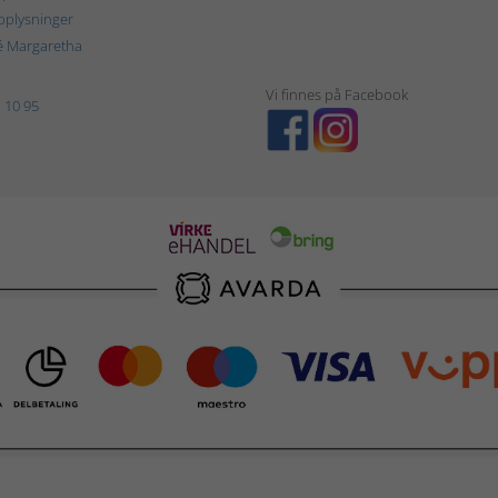
plysninger
é Margaretha
Vi finnes på Facebook
 10 95