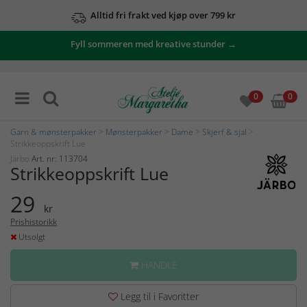
Alltid fri frakt ved kjøp over 799 kr
Fyll sommeren med kreative stunder →
0
0
Garn & mønsterpakker
>
Mønsterpakker
>
Dame
>
Skjerf & sjal
>
Strikkeoppskrift Lue
Järbo
Art. nr: 113704
Strikkeoppskrift Lue
29
kr
Prishistorikk
Utsolgt
HANDLE
Legg til i Favoritter