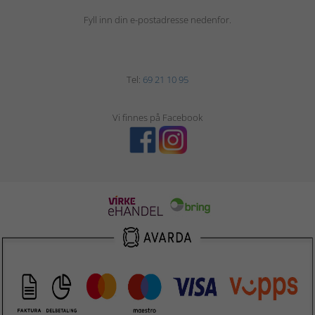
Fyll inn din e-postadresse nedenfor.
Tel:
69 21 10 95
Vi finnes på Facebook