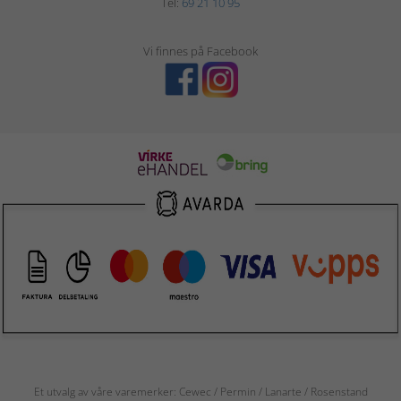
Tel:
69 21 10 95
Vi finnes på Facebook
Et utvalg av våre varemerker: Cewec / Permin / Lanarte / Rosenstand