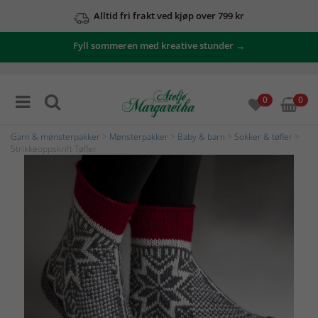
Alltid fri frakt ved kjøp over 799 kr
Fyll sommeren med kreative stunder →
0
0
Garn & mønsterpakker
>
Mønsterpakker
>
Baby & barn
>
Sokker & tøfler
>
Strikkeoppskrift Tøfler