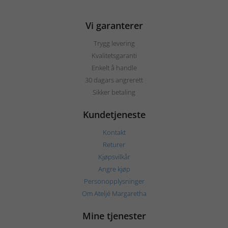
Vi garanterer
Trygg levering
Kvalitetsgaranti
Enkelt å handle
30 dagars angrerett
Sikker betaling
Kundetjeneste
Kontakt
Returer
Kjøpsvilkår
Angre kjøp
Personopplysninger
Om Ateljé Margaretha
Mine tjenester