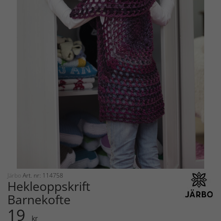
Järbo
Art. nr: 114758
Hekleoppskrift
Barnekofte
19
kr