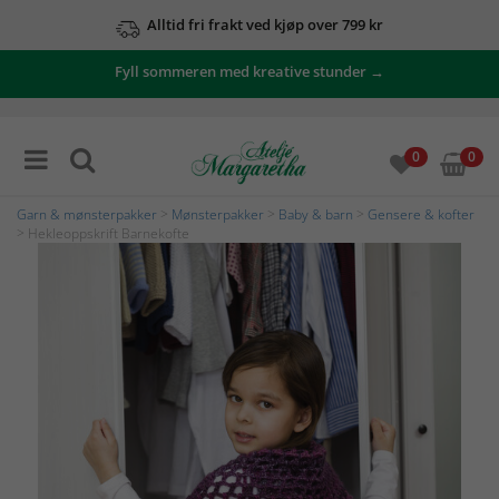
Alltid fri frakt ved kjøp over 799 kr
Fyll sommeren med kreative stunder →
0
0
Garn & mønsterpakker
>
Mønsterpakker
>
Baby & barn
>
Gensere & kofter
> Hekleoppskrift Barnekofte