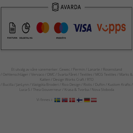
Et utvalg av våre varemerker: Cewec / Permin / Lanarte / Rosenstand
/ Oehlenschläger / Vervaco / DMC / Svarta Fåret / Textiles / MCG Textiles / Marks &
Katten / Design Works Craft / RTO
/ Bucilla / JanLynn / Västgöta Broderi / Rico Design / Riolis / Duftin / Kustom Krafts /
Luca-S / Thea Gouverneur / Krasa & Tvorba / Nova Sloboda
Vi finnes i: