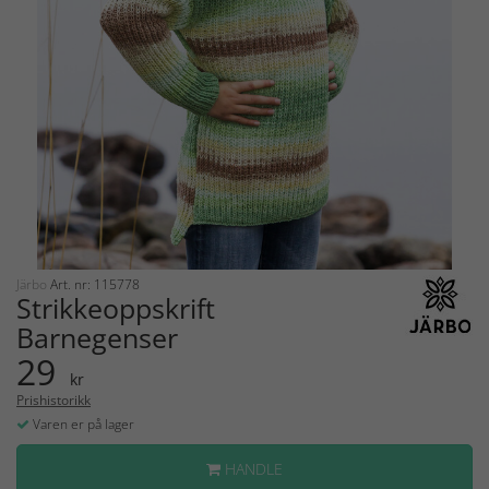
Järbo
Art. nr: 115778
Strikkeoppskrift
Barnegenser
29
kr
Prishistorikk
Varen er på lager
HANDLE