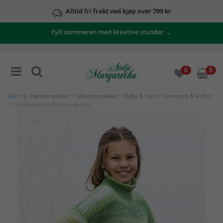
Alltid fri frakt ved kjøp over 799 kr
Fyll sommeren med kreative stunder →
0
0
Garn & mønsterpakker
>
Mønsterpakker
>
Baby & barn
>
Gensere & kofter
> Strikkeoppskrift Barnegenser