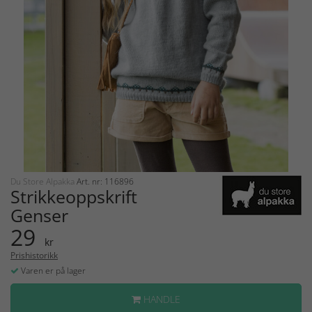
Du Store Alpakka
Art. nr: 116896
Strikkeoppskrift
Genser
29
kr
Prishistorikk
Varen er på lager
HANDLE