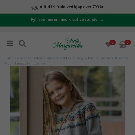
Alltid fri frakt ved kjøp over 799 kr
Fyll sommeren med kreative stunder →
0
0
Garn & mønsterpakker
>
Mønsterpakker
>
Baby & barn
>
Gensere & kofter
> Strikkeoppskrift Genser