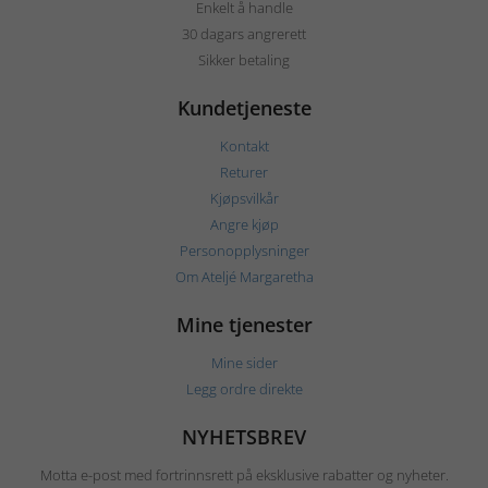
Enkelt å handle
30 dagars angrerett
Sikker betaling
Kundetjeneste
Kontakt
Returer
Kjøpsvilkår
Angre kjøp
Personopplysninger
Om Ateljé Margaretha
Mine tjenester
Mine sider
Legg ordre direkte
NYHETSBREV
Motta e-post med fortrinnsrett på eksklusive rabatter og nyheter.