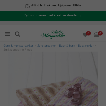
Alltid fri frakt ved kjøp over 799 kr
Fyll sommeren med kreative stunder →
0
0
Garn & mønsterpakker
>
Mønsterpakker
>
Baby & barn
>
Babyartikler
>
Strikkeoppskrift Pledd