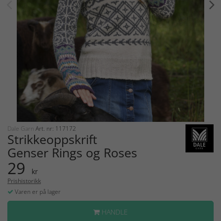
Dale Garn
Art. nr: 117172
Strikkeoppskrift
Genser Rings og Roses
29
kr
Prishistorikk
Varen er på lager
HANDLE