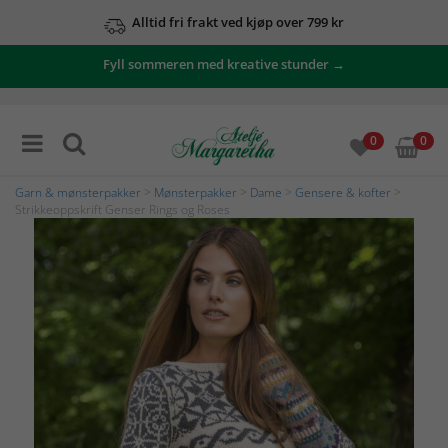
Alltid fri frakt ved kjøp over 799 kr
Fyll sommeren med kreative stunder →
0
0
Garn & mønsterpakker
>
Mønsterpakker
>
Dame
>
Gensere & kofter
>
Strikkeoppskrift Genser Rings og Roses