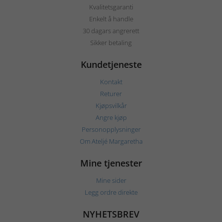
Kvalitetsgaranti
Enkelt å handle
30 dagars angrerett
Sikker betaling
Kundetjeneste
Kontakt
Returer
Kjøpsvilkår
Angre kjøp
Personopplysninger
Om Ateljé Margaretha
Mine tjenester
Mine sider
Legg ordre direkte
NYHETSBREV