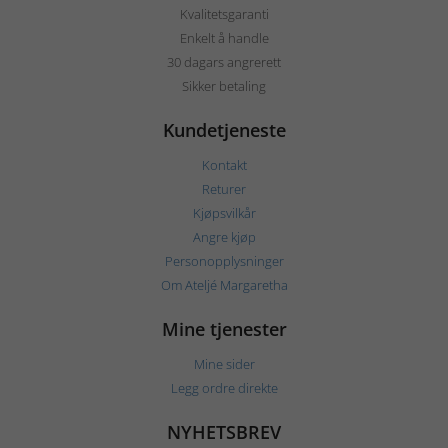
Kvalitetsgaranti
Enkelt å handle
30 dagars angrerett
Sikker betaling
Kundetjeneste
Kontakt
Returer
Kjøpsvilkår
Angre kjøp
Personopplysninger
Om Ateljé Margaretha
Mine tjenester
Mine sider
Legg ordre direkte
NYHETSBREV