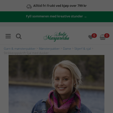
Alltid fri frakt ved kjøp over 799 kr
Fyll sommeren med kreative stunder →
0
0
Garn & mønsterpakker
>
Mønsterpakker
>
Dame
>
Skjerf & sjal
>
Strikkeoppskrift Sjal med dusker