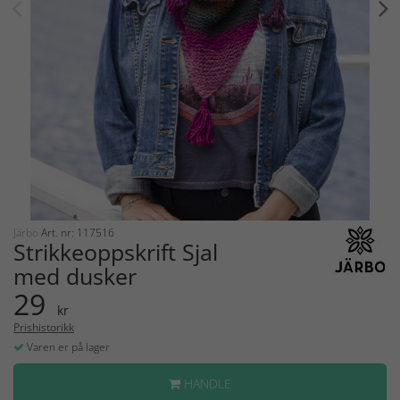
Järbo
Art. nr: 117516
Strikkeoppskrift Sjal
med dusker
29
kr
Prishistorikk
Varen er på lager
HANDLE