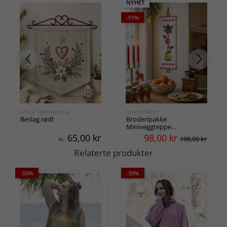
NYHET
-51%
ATELJÉ MARGARETHA
SVARTA FÅRET
Beslag rødt
Broderipakke
Miniveggteppe
Klatrenisser
65,00
kr
98,00
kr
198,00 kr
Fr.
Relaterte produkter
-55%
-39%