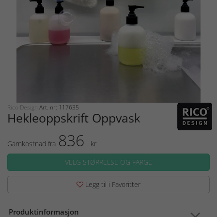
Rico Design
Art. nr: 117635
Hekleoppskrift Oppvasksvamper
836
Garnkostnad fra
kr
VELG STØRRELSE OG FARGE
Legg til i Favoritter
Produktinformasjon