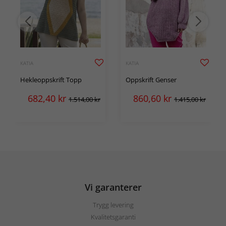
KATIA
KATIA
Hekleoppskrift Topp
Oppskrift Genser
682,40
kr
860,60
kr
1.514,00 kr
1.415,00 kr
Vi garanterer
Trygg levering
Kvalitetsgaranti