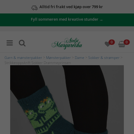
Alltid fri frakt ved kjøp over 799 kr
Fyll sommeren med kreative stunder →
0
0
Garn & mønsterpakker
>
Mønsterpakker
>
Dame
>
Sokker & strømper
>
Strikkeoppskrift Sokker Drømmeprinsen