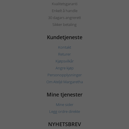
Kvalitetsgaranti
Enkelt å handle
30 dagars angrerett
Sikker betaling
Kundetjeneste
Kontakt
Returer
Kjøpsvilkår
Angre kjøp
Personopplysninger
Om Ateljé Margaretha
Mine tjenester
Mine sider
Legg ordre direkte
NYHETSBREV