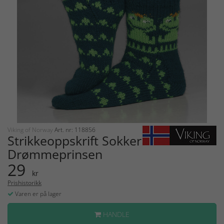
Viking of Norway
Art. nr: 118856
Strikkeoppskrift Sokker
Drømmeprinsen
29
kr
Prishistorikk
Varen er på lager
HANDLE