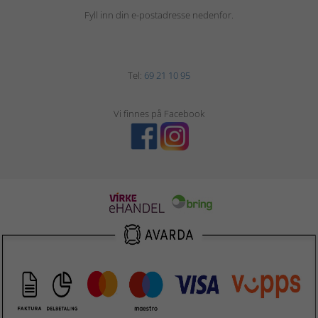
Fyll inn din e-postadresse nedenfor.
Tel:
69 21 10 95
Vi finnes på Facebook