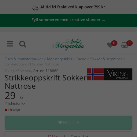
Alltid fri frakt ved kjøp over 799 kr
Fyll sommeren med kreative stunder →
0
0
Garn & mønsterpakker
>
Mønsterpakker
>
Dame
>
Sokker & strømper
>
Strikkeoppskrift Sokker Nattrose
Viking of Norway
Art. nr: 118860
Strikkeoppskrift Sokker
Nattrose
29
kr
Prishistorikk
Utsolgt
HANDLE
Legg til i Favoritter