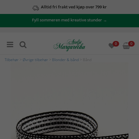
Alltid fri frakt ved kjøp over 799 kr
Fyll sommeren med kreative stunder →
0
0
Tilbehør
>
Øvrige tilbehør
>
Blonder & bånd
> Bånd