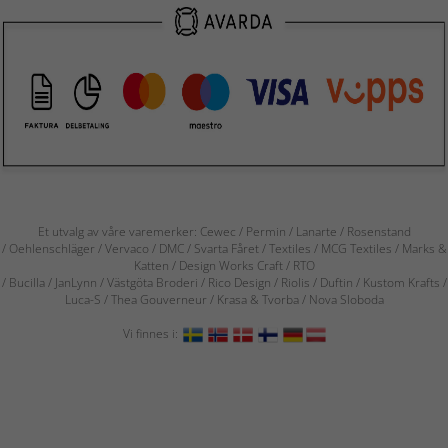
Et utvalg av våre varemerker: Cewec / Permin / Lanarte / Rosenstand
/ Oehlenschläger / Vervaco / DMC / Svarta Fåret / Textiles / MCG Textiles / Marks &
Katten / Design Works Craft / RTO
/ Bucilla / JanLynn / Västgöta Broderi / Rico Design / Riolis / Duftin / Kustom Krafts /
Luca-S / Thea Gouverneur / Krasa & Tvorba / Nova Sloboda
Vi finnes i: