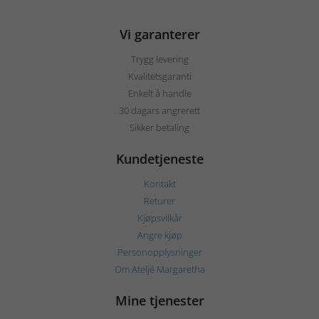
Vi garanterer
Trygg levering
Kvalitetsgaranti
Enkelt å handle
30 dagars angrerett
Sikker betaling
Kundetjeneste
Kontakt
Returer
Kjøpsvilkår
Angre kjøp
Personopplysninger
Om Ateljé Margaretha
Mine tjenester