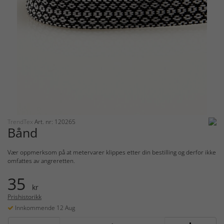
TrendTex
Art. nr: 120265
Bånd
Vær oppmerksom på at metervarer klippes etter din bestilling og derfor ikke
omfattes av angreretten.
35
kr
Prishistorikk
Innkommende 12 Aug