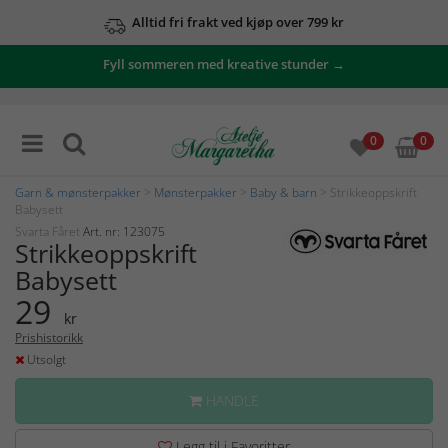
Alltid fri frakt ved kjøp over 799 kr
Fyll sommeren med kreative stunder →
0
0
Garn & mønsterpakker
>
Mønsterpakker
>
Baby & barn
> Strikkeoppskrift
Babysett
Svarta Fåret
Art. nr: 123075
Strikkeoppskrift
Babysett
29
kr
Prishistorikk
Utsolgt
HANDLE
Legg til i Favoritter