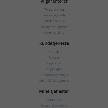
Vi garanterer
Trygg levering
Kvalitetsgaranti
Enkelt å handle
30 dagars angrerett
Sikker betaling
Kundetjeneste
Kontakt
Returer
Kjøpsvilkår
Angre kjøp
Personopplysninger
Om Ateljé Margaretha
Mine tjenester
Mine sider
Legg ordre direkte