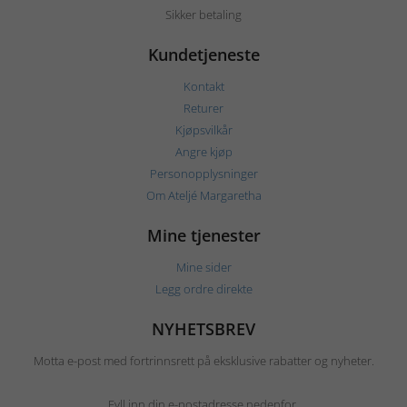
Sikker betaling
Kundetjeneste
Kontakt
Returer
Kjøpsvilkår
Angre kjøp
Personopplysninger
Om Ateljé Margaretha
Mine tjenester
Mine sider
Legg ordre direkte
NYHETSBREV
Motta e-post med fortrinnsrett på eksklusive rabatter og nyheter.
Fyll inn din e-postadresse nedenfor.