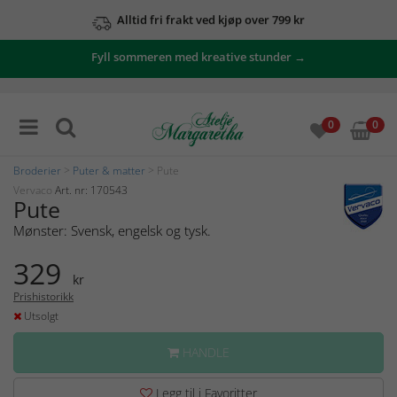
Alltid fri frakt ved kjøp over 799 kr
Fyll sommeren med kreative stunder →
0
0
Broderier
>
Puter & matter
> Pute
Vervaco
Art. nr: 170543
Pute
Mønster: Svensk, engelsk og tysk.
329
kr
Prishistorikk
Utsolgt
HANDLE
Legg til i Favoritter