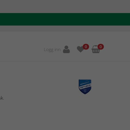
0
0
Logg inn
sk.