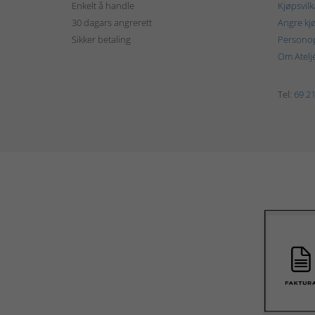
Enkelt å handle
Kjøpsvilk
30 dagars angrerett
Angre kj
Sikker betaling
Personop
Om Atelj
Tel:
69 21