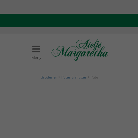
Meny
Broderier
>
Puter & matter
> Pute