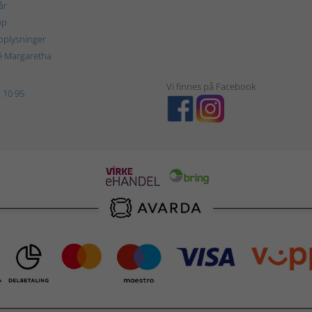
år
øp
plysninger
é Margaretha
Vi finnes på Facebook
 10 95