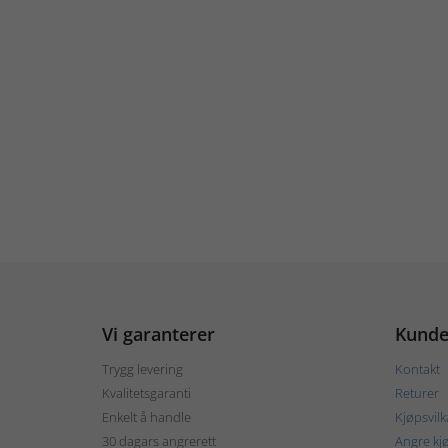
Vi garanterer
Kunde
Trygg levering
Kontakt
Kvalitetsgaranti
Returer
Enkelt å handle
Kjøpsvilk
30 dagars angrerett
Angre kj