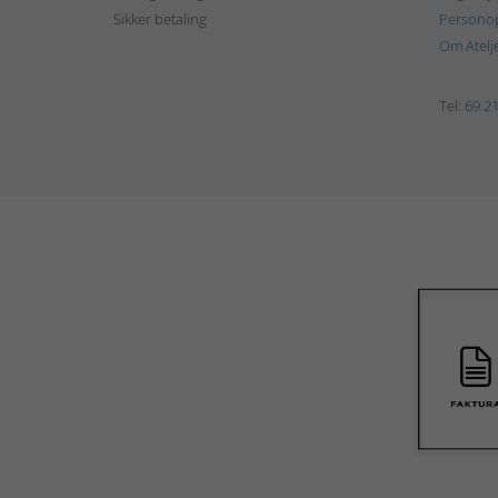
Sikker betaling
Personop
Om Atelj
Tel:
69 21