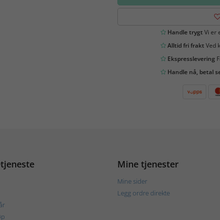
Handle trygt
Vi er 
Alltid fri frakt
Ved k
Ekspresslevering
F
Handle nå, betal s
tjeneste
Mine tjenester
Mine sider
Legg ordre direkte
år
øp