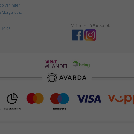
plysninger
é Margaretha
Vi finnes på Facebook
 10 95