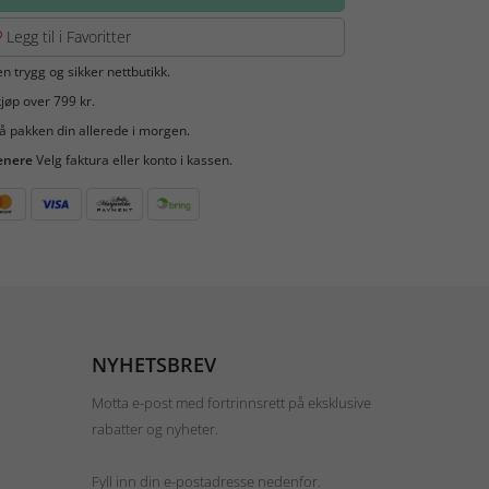
Legg til i Favoritter
en trygg og sikker nettbutikk.
jøp over 799 kr.
å pakken din allerede i morgen.
enere
Velg faktura eller konto i kassen.
NYHETSBREV
Motta e-post med fortrinnsrett på eksklusive
rabatter og nyheter.
Fyll inn din e-postadresse nedenfor.