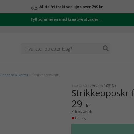
Alltid fri frakt ved kjøp over 799 kr
Fyll sommeren med kreative stunder →
Gensere & kofter
> Strikkeoppskrift
Svarta Fåret
Art. nr: 180108
Strikkeoppskri
29
kr
Prishistorikk
Utsolgt