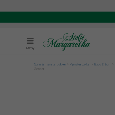
Meny
Garn & mønsterpakker
>
Mønsterpakker
>
Baby & barn
>
Genser