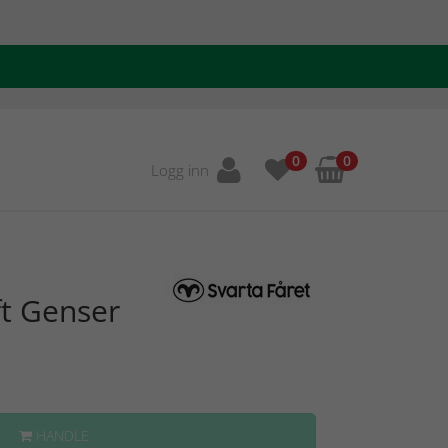
0
0
Logg inn
ft Genser
HANDLE