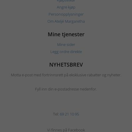
Kjøpsvilkår
Angre kjøp
Personopplysninger
Om Ateljé Margaretha
Mine tjenester
Mine sider
Legg ordre direkte
NYHETSBREV
Motta e-post med fortrinnsrett på eksklusive rabatter og nyheter.
Fyll inn din e-postadresse nedenfor.
Tel:
69 21 10 95
Vi finnes på Facebook