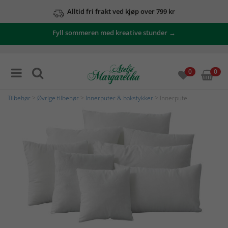
Alltid fri frakt ved kjøp over 799 kr
Fyll sommeren med kreative stunder →
0
0
Tilbehør
>
Øvrige tilbehør
>
Innerputer & bakstykker
> Innerpute