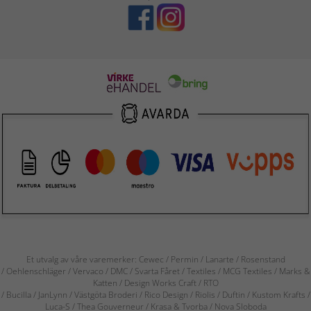
Et utvalg av våre varemerker: Cewec / Permin / Lanarte / Rosenstand
/ Oehlenschläger / Vervaco / DMC / Svarta Fåret / Textiles / MCG Textiles / Marks &
Katten / Design Works Craft / RTO
/ Bucilla / JanLynn / Västgöta Broderi / Rico Design / Riolis / Duftin / Kustom Krafts /
Luca-S / Thea Gouverneur / Krasa & Tvorba / Nova Sloboda